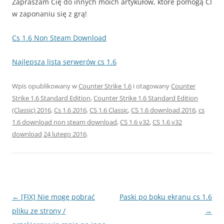
Zapraszam Cię do innych moich artykułów, które pomogą CI
w zaponaniu się z grą!
Cs 1.6 Non Steam Download
Najlepsza lista serwerów cs 1.6
Wpis opublikowany w
Counter Strike 1.6
i otagowany
Counter
Strike 1.6 Standard Edition
,
Counter Strike 1.6 Standard Edition
(Classic) 2016
,
Cs 1.6 2016
,
CS 1.6 Classic
,
CS 1.6 download 2016
,
cs
1.6 download non steam download
,
CS 1.6 v32
,
CS 1.6 v32
download
24 lutego 2016
.
Nawigacja
←
[FIX] Nie mogę pobrać
Paski po boku ekranu cs 1.6
wpisu
pliku ze strony /
→