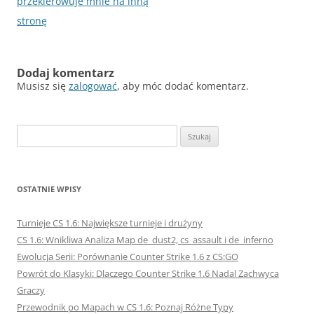
przekierowuje mnie na inną
stronę
Dodaj komentarz
Musisz się
zalogować
, aby móc dodać komentarz.
Szukaj:
OSTATNIE WPISY
Turnieje CS 1.6: Największe turnieje i drużyny
CS 1.6: Wnikliwa Analiza Map de_dust2, cs_assault i de_inferno
Ewolucja Serii: Porównanie Counter Strike 1.6 z CS:GO
Powrót do Klasyki: Dlaczego Counter Strike 1.6 Nadal Zachwyca
Graczy
Przewodnik po Mapach w CS 1.6: Poznaj Różne Typy