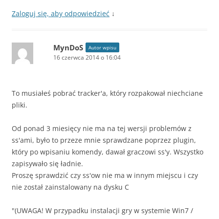
Zaloguj się, aby odpowiedzieć
↓
MynDoS
Autor wpisu
16 czerwca 2014 o 16:04
To musiałeś pobrać tracker'a, który rozpakował niechciane
pliki.
Od ponad 3 miesięcy nie ma na tej wersji problemów z
ss'ami, było to przeze mnie sprawdzane poprzez plugin,
który po wpisaniu komendy, dawał graczowi ss'y. Wszystko
zapisywało się ładnie.
Proszę sprawdzić czy ss'ow nie ma w innym miejscu i czy
nie został zainstalowany na dysku C
"(UWAGA! W przypadku instalacji gry w systemie Win7 /