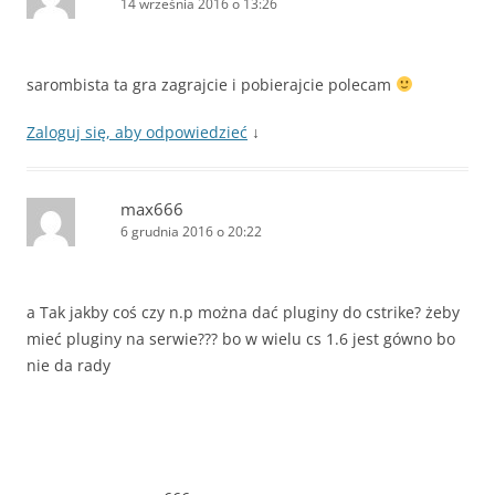
14 września 2016 o 13:26
sarombista ta gra zagrajcie i pobierajcie polecam
Zaloguj się, aby odpowiedzieć
↓
max666
6 grudnia 2016 o 20:22
a Tak jakby coś czy n.p można dać pluginy do cstrike? żeby
mieć pluginy na serwie??? bo w wielu cs 1.6 jest gówno bo
nie da rady