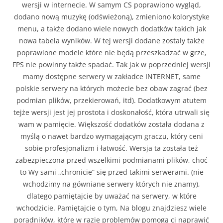
wersji w internecie. W samym CS poprawiono wygląd,
dodano nową muzykę (odświeżoną), zmieniono kolorystyke
menu, a także dodano wiele nowych dodatków takich jak
nowa tabela wyników. W tej wersji dodane zostaly także
poprawione modele które nie będą przeszkadzać w grze,
FPS nie powinny także spadać. Tak jak w poprzedniej wersji
mamy dostępne serwery w zakładce INTERNET, same
polskie serwery na których możecie bez obaw zagrać (bez
podmian plików, przekierowań, itd). Dodatkowym atutem
tejże wersji jest jej prostota i doskonałość, która utrwali się
wam w pamięcie. Większość dodatków została dodana z
myślą o nawet bardzo wymagającym graczu, który ceni
sobie profesjonalizm i łatwość. Wersja ta została też
zabezpieczona przed wszelkimi podmianami plików, choć
to Wy sami „chronicie” się przed takimi serwerami. (nie
wchodzimy na gówniane serwery których nie znamy),
dlatego pamiętajcie by uważać na serwery, w które
wchodzicie. Pamiętajcie o tym, Na blogu znajdziesz wiele
poradników, które w razie problemów pomogą ci naprawić