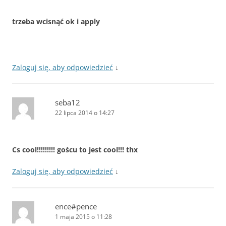
trzeba wcisnąć ok i apply
Zaloguj się, aby odpowiedzieć
↓
seba12
22 lipca 2014 o 14:27
Cs cool!!!!!!!!! goścu to jest cool!!! thx
Zaloguj się, aby odpowiedzieć
↓
ence#pence
1 maja 2015 o 11:28