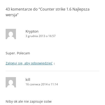
43 komentarze do “
Counter strike 1.6 Najlepsza
wersja
”
Krypton
3 grudnia 2013 o 16:57
Super. Polecam
Zaloguj się, aby odpowiedzieć
↓
kill
16 czerwca 2014 o 11:14
Niby ok ale nie zapisuje ssów