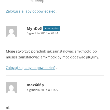
max666p
Zaloguj się, aby odpowiedzieć
↓
MynDoS
Autor wpisu
6 grudnia 2016 o 20:34
Mogę stworzyc poradnik jak zainstalować amxmodx, bo
musisz zainstalować amxmodx by móc dodawać pluginy.
Zaloguj się, aby odpowiedzieć
↓
max666p
6 grudnia 2016 o 21:29
ok