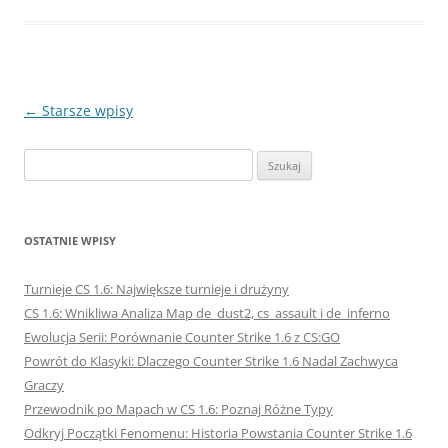
Nawigacja
←
Starsze wpisy
wpisu
Szukaj:
OSTATNIE WPISY
Turnieje CS 1.6: Największe turnieje i drużyny
CS 1.6: Wnikliwa Analiza Map de_dust2, cs_assault i de_inferno
Ewolucja Serii: Porównanie Counter Strike 1.6 z CS:GO
Powrót do Klasyki: Dlaczego Counter Strike 1.6 Nadal Zachwyca
Graczy
Przewodnik po Mapach w CS 1.6: Poznaj Różne Typy
Odkryj Początki Fenomenu: Historia Powstania Counter Strike 1.6