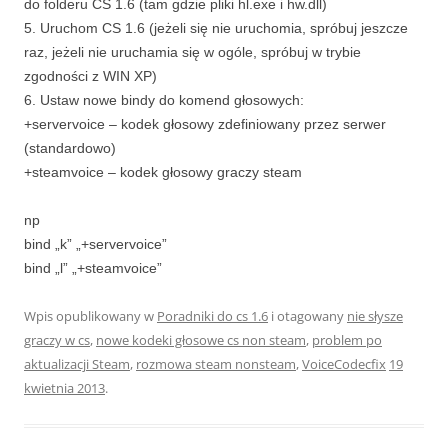
do folderu CS 1.6 (tam gdzie pliki hl.exe i hw.dll)
5. Uruchom CS 1.6 (jeżeli się nie uruchomia, spróbuj jeszcze
raz, jeżeli nie uruchamia się w ogóle, spróbuj w trybie
zgodności z WIN XP)
6. Ustaw nowe bindy do komend głosowych:
+servervoice – kodek głosowy zdefiniowany przez serwer
(standardowo)
+steamvoice – kodek głosowy graczy steam
np
bind „k” „+servervoice”
bind „l” „+steamvoice”
Wpis opublikowany w
Poradniki do cs 1.6
i otagowany
nie słysze
graczy w cs
,
nowe kodeki głosowe cs non steam
,
problem po
aktualizacji Steam
,
rozmowa steam nonsteam
,
VoiceCodecfix
19
kwietnia 2013
.