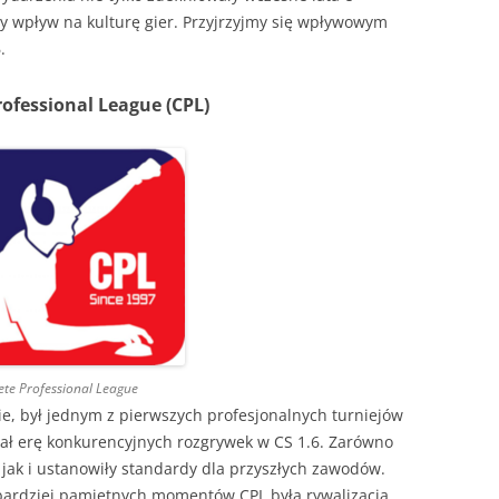
ny wpływ na kulturę gier. Przyjrzyjmy się wpływowym
.
Professional League (CPL)
ete Professional League
e, był jednym z pierwszych profesjonalnych turniejów
ał erę konkurencyjnych rozgrywek w CS 1.6. Zarówno
jak i ustanowiły standardy dla przyszłych zawodów.
ardziej pamiętnych momentów CPL była rywalizacja