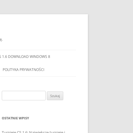
ę.
S 1.6 DOWNLOAD WINDOWS 8
POLITYKA PRYWATNOŚCI
Szukaj:
OSTATNIE WPISY
Turnieje CS 1.6: Największe turnieje i