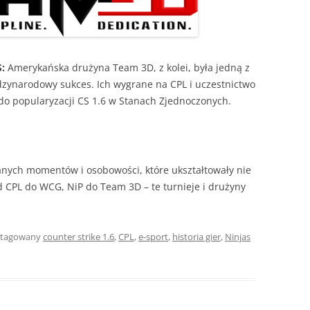
:
Amerykańska drużyna Team 3D, z kolei, była jedną z
dzynarodowy sukces. Ich wygrane na CPL i uczestnictwo
do popularyzacji CS 1.6 w Stanach Zjednoczonych.
ianych momentów i osobowości, które ukształtowały nie
 Od CPL do WCG, NiP do Team 3D – te turnieje i drużyny
otagowany
counter strike 1.6
,
CPL
,
e-sport
,
historia gier
,
Ninjas