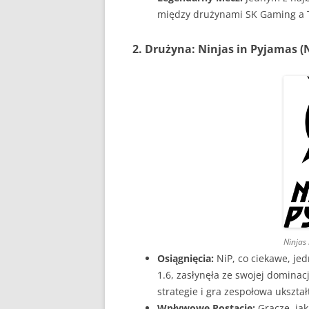
między drużynami SK Gaming a Te
2. Drużyna: Ninjas in Pyjamas (
Ninjas
Osiągnięcia:
NiP, co ciekawe, jed
1.6, zasłynęła ze swojej domina
strategie i gra zespołowa ukształ
Wpływowe Postacie:
Gracze, jak 