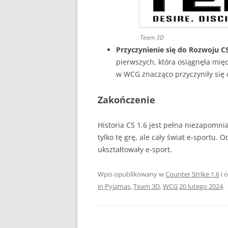
Team 3D
Przyczynienie się do Rozwoju CS
pierwszych, która osiągnęła mię
w WCG znacząco przyczyniły się 
Zakończenie
Historia CS 1.6 jest pełna niezapomn
tylko tę grę, ale cały świat e-sportu.
ukształtowały e-sport.
Wpis opublikowany w
Counter Strike 1.6
i 
in Pyjamas
,
Team 3D
,
WCG
20 lutego 2024
.