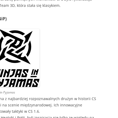
am 3D, która stała się klasykiem.
NiP)
 in Pyjamas
na z najbardziej rozpoznawalnych drużyn w historii CS
cji na scenie międzynarodowej. Ich innowacyjne
towały taktyki w CS 1.6.
HeatoN i Potti, byli inspiracją nie tylko ze względu na