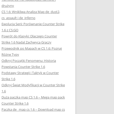
drużyny
CS 1.6: Wnikliwa Analiza Map de_dust2,
cs_assault i de_inferno
Ewolucja Serii: Porównanie Counter Strike
1.6 z CS:GO
Powrót do Klasyki: Dlaczego Counter
Strike 1.6 Nadal Zachwyca Graczy
Przewodnik po Mapach w CS 1.6: Poznaj
Różne Typy
Odkryj Początki Fenomenu: Historia
Powstania Counter Strike 1.6
Podstawy Strategii i Taktyk w Counter
Strike 1.6
Odkryj Świat Modyfikacji w Counter Strike
1.6
Duża paczka map CS 1.6 – Mega map pack
Counter Strike 1.6
Paczka de_ map cs 1.6 – Download map cs