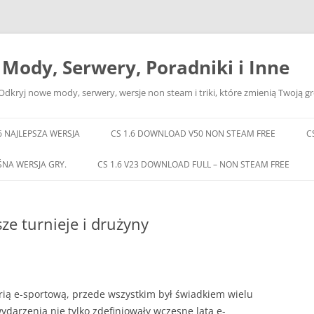
– Mody, Serwery, Poradniki i Inne
Odkryj nowe mody, serwery, wersje non steam i triki, które zmienią Twoją gr
6 NAJLEPSZA WERSJA
CS 1.6 DOWNLOAD V50 NON STEAM FREE
C
ŚNA WERSJA GRY.
CS 1.6 V23 DOWNLOAD FULL – NON STEAM FREE
ze turnieje i drużyny
torią e-sportową, przede wszystkim był świadkiem wielu
ydarzenia nie tylko zdefiniowały wczesne lata e-