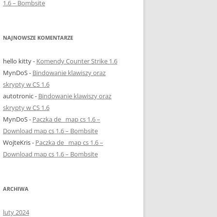
1.6 – Bombsite
NAJNOWSZE KOMENTARZE
hello kitty
-
Komendy Counter Strike 1.6
MynDoS
-
Bindowanie klawiszy oraz
skrypty w CS 1.6
autotronic
-
Bindowanie klawiszy oraz
skrypty w CS 1.6
MynDoS
-
Paczka de_ map cs 1.6 –
Download map cs 1.6 – Bombsite
WojteKris
-
Paczka de_ map cs 1.6 –
Download map cs 1.6 – Bombsite
ARCHIWA
luty 2024