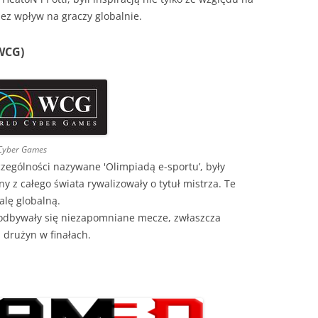
zez wpływ na graczy globalnie.
(WCG)
Cyber Games
ególności nazywane 'Olimpiadą e-sportu’, były
y z całego świata rywalizowały o tytuł mistrza. Te
alę globalną.
bywały się niezapomniane mecze, zwłaszcza
h drużyn w finałach.