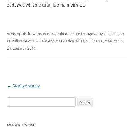
zadawać właśnie tutaj lub na moim GG.
Wpis opublikowany w
Poradniki do cs 1.6
i otagowany
DJ Pallaside
,
Dj Pallaside cs 1.6
,
Serwery w zakładce INTERNET cs 1.6
,
żiżej cs 1.6
29 czerwca 2014
.
Nawigacja
←
Starsze wpisy
wpisu
Szukaj:
OSTATNIE WPISY