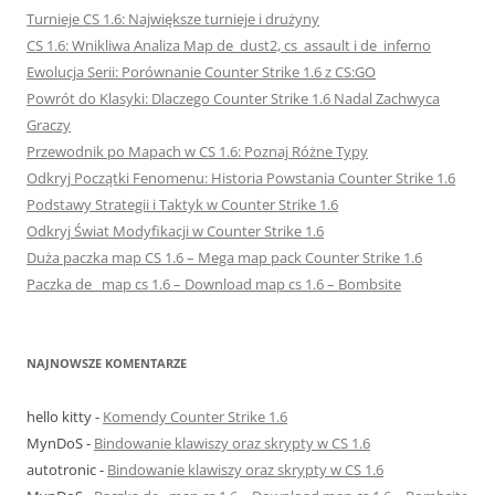
Turnieje CS 1.6: Największe turnieje i drużyny
CS 1.6: Wnikliwa Analiza Map de_dust2, cs_assault i de_inferno
Ewolucja Serii: Porównanie Counter Strike 1.6 z CS:GO
Powrót do Klasyki: Dlaczego Counter Strike 1.6 Nadal Zachwyca
Graczy
Przewodnik po Mapach w CS 1.6: Poznaj Różne Typy
Odkryj Początki Fenomenu: Historia Powstania Counter Strike 1.6
Podstawy Strategii i Taktyk w Counter Strike 1.6
Odkryj Świat Modyfikacji w Counter Strike 1.6
Duża paczka map CS 1.6 – Mega map pack Counter Strike 1.6
Paczka de_ map cs 1.6 – Download map cs 1.6 – Bombsite
NAJNOWSZE KOMENTARZE
hello kitty
-
Komendy Counter Strike 1.6
MynDoS
-
Bindowanie klawiszy oraz skrypty w CS 1.6
autotronic
-
Bindowanie klawiszy oraz skrypty w CS 1.6