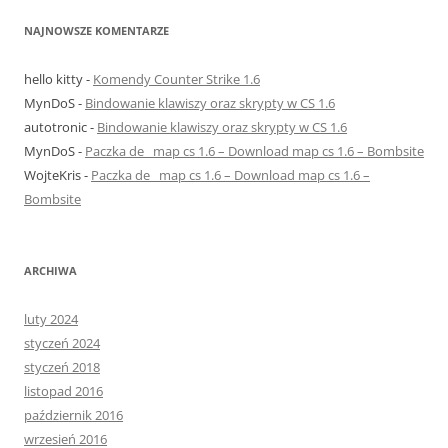
NAJNOWSZE KOMENTARZE
hello kitty
-
Komendy Counter Strike 1.6
MynDoS
-
Bindowanie klawiszy oraz skrypty w CS 1.6
autotronic
-
Bindowanie klawiszy oraz skrypty w CS 1.6
MynDoS
-
Paczka de_ map cs 1.6 – Download map cs 1.6 – Bombsite
WojteKris
-
Paczka de_ map cs 1.6 – Download map cs 1.6 –
Bombsite
ARCHIWA
luty 2024
styczeń 2024
styczeń 2018
listopad 2016
październik 2016
wrzesień 2016