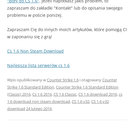
"Boty do CS 1.6"
. Jeżeli napotkasz jakiś problem, to
zapraszam do zakładki "Kontakt" lub do opisania swojego
problemu w poście poniżej.
Zapraszam Cię do innych moich artykułów, które pomogą CI
w zaponaniu się z grą!
Cs 1.6 Non Steam Download
Najlepsza lista serwerów cs 1.6
Wpis opublikowany w
Counter Strike 1.6
i otagowany
Counter
Strike 1.6 Standard Edition
,
Counter Strike 1.6 Standard Edition
(Classic) 2016
,
Cs 1.6 2016
,
CS 1.6 Classic
,
CS 1.6 download 2016
,
cs
1.6 download non steam download
,
CS 1.6 v32
,
CS 1.6 v32
download
24 lutego 2016
.