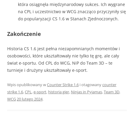
która osiągnęła międzynarodowy sukces. Ich wygrane
na CPL i uczestnictwo w WCG znacząco przyczyniły się
do popularyzacji CS 1.6 w Stanach Zjednoczonych.
Zakończenie
Historia CS 1.6 jest pełna niezapomnianych momentów i
osobowości, które ukształtowały nie tylko tę grę, ale cały
świat e-sportu. Od CPL do WCG, NiP do Team 3D – te
turnieje i drużyny ukształtowały e-sport.
Wpis opublikowany w
Counter Strike 1.6
i otagowany
counter
strike 1.6
,
CPL
,
e-sport
,
historia gier
,
Ninjas in Pyjamas
,
Team 3D
,
WCG
20 lutego 2024
.