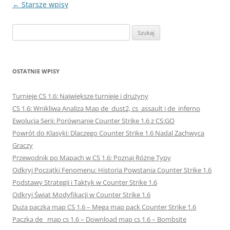
Nawigacja
←
Starsze wpisy
wpisu
Szukaj:
OSTATNIE WPISY
Turnieje CS 1.6: Największe turnieje i drużyny
CS 1.6: Wnikliwa Analiza Map de_dust2, cs_assault i de_inferno
Ewolucja Serii: Porównanie Counter Strike 1.6 z CS:GO
Powrót do Klasyki: Dlaczego Counter Strike 1.6 Nadal Zachwyca
Graczy
Przewodnik po Mapach w CS 1.6: Poznaj Różne Typy
Odkryj Początki Fenomenu: Historia Powstania Counter Strike 1.6
Podstawy Strategii i Taktyk w Counter Strike 1.6
Odkryj Świat Modyfikacji w Counter Strike 1.6
Duża paczka map CS 1.6 – Mega map pack Counter Strike 1.6
Paczka de_ map cs 1.6 – Download map cs 1.6 – Bombsite