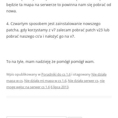
będzie ta mapa na serwerze to powinna nam się pobrać od
nowa.
4. Czwartym sposobem jest zainstalowanie nowszego
patcha, gdy korzystamy z v7 zalecam pobrać patch v23 lub
pobrać naszego cs'a i nałożyć go na v7.
To na tyle, mam nadzieję że pomógł pomógł wam.
Wpis opublikowany w
Poradniki do cs 1.6
i otagowany
Nie działa
mapa w cs
,
Nie działa mi mapa w cs 1.6
,
Nie działa serwer cs
,
nie
moge wejsc na serwer cs 1.6
6 lipca 2013
.