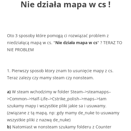
Nie działa mapa w cs !
Oto 3 sposoby które pomogą ci rozwiązać problem z
niedziałącą mapą w cs. "
Nie działa mapa w cs
" ? TERAZ TO
NIE PROBLEM
1. Pierwszy sposob ktory znam to usunięcie mapy z cs.
Teraz zalezy czy mamy steam czy nonsteam.
a)
W steam wchodzimy w folder Steam–>
steamapps
–
>
Common
–>
Half-Life
–>Cstrike_polish–>maps–>tam
szukamy mapy i wszystkie pliki jakie sa i usuwamy.
(związane z tą mapą, np: gdy mamy de_nuke to usuwamy
wszystkie pliki z nazwą de_nuke)
b)
Natomiast w nonsteam szukamy folderu z Counter