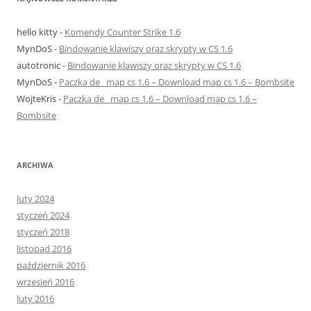
hello kitty
-
Komendy Counter Strike 1.6
MynDoS
-
Bindowanie klawiszy oraz skrypty w CS 1.6
autotronic
-
Bindowanie klawiszy oraz skrypty w CS 1.6
MynDoS
-
Paczka de_ map cs 1.6 – Download map cs 1.6 – Bombsite
WojteKris
-
Paczka de_ map cs 1.6 – Download map cs 1.6 –
Bombsite
ARCHIWA
luty 2024
styczeń 2024
styczeń 2018
listopad 2016
październik 2016
wrzesień 2016
luty 2016