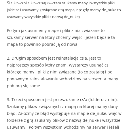
Strike–>cstrike–>maps–>
tam szukamy mapy i wszystkie pliki
jakie sa i usuwamy. (związane z tą mapą, np: gdy mamy de_nuke to
usuwamy wszystkie pliki z nazwą de_nuke)
Po tym jak usuniemy mape i pliki z nia zwiazane to
szukamy serwer na ktory chcemy wejść i jeżeli będzie ta
mapa to powinno pobrać ją od nowa.
2.
Drugim sposobem jest reinstalacja cs'a. Jest to
najprostszy sposób który znam. Wystarczy usunąć cs
którego mamy i pliki z nim związane (to co zostało) i po
ponownym zainstalowaniu wchodzimy na serwer, a mapy
pobiorą się same.
3. Trzeci sposobem jest przeszukanie cs'a (folderu z nim).
Szukamy plików związanych z mapą na której mamy dany
błąd. Załóżmy że błąd występuje na mapie de_nuke, więc w
folderze z grą szukamy plików z nazwą de_nuke i wszystkie
usuwamy. Po tym wszystkim wchodzimy na serwer i jeżeli