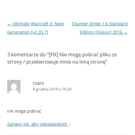
Nawigacja
←
Ultimate Warcraft 3: Next
Counter Strike 1.6 Standard
wpisu
Generation [v2.35.7]
Edition (Classic) 2016
→
3 komentarze do “
[FIX] Nie mogę pobrać pliku ze
strony / przekierowuje mnie na inną stronę
”
czaro
8 grudnia 2016 o 16:24
nie moge pobrać
Zaloguj się, aby odpowiedzieć
↓