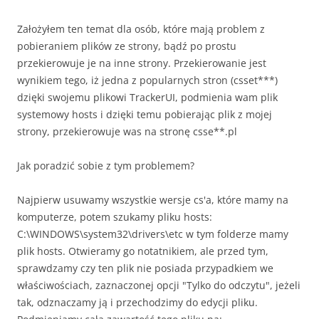
Założyłem ten temat dla osób, które mają problem z
pobieraniem plików ze strony, bądź po prostu
przekierowuje je na inne strony. Przekierowanie jest
wynikiem tego, iż jedna z popularnych stron (csset***)
dzięki swojemu plikowi TrackerUI, podmienia wam plik
systemowy hosts i dzięki temu pobierając plik z mojej
strony, przekierowuje was na stronę csse**.pl
Jak poradzić sobie z tym problemem?
Najpierw usuwamy wszystkie wersje cs'a, które mamy na
komputerze, potem szukamy pliku hosts:
C:\WINDOWS\system32\drivers\etc w tym folderze mamy
plik hosts. Otwieramy go notatnikiem, ale przed tym,
sprawdzamy czy ten plik nie posiada przypadkiem we
właściwościach, zaznaczonej opcji "Tylko do odczytu", jeżeli
tak, odznaczamy ją i przechodzimy do edycji pliku.