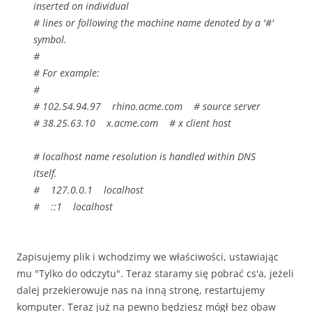
inserted on individual
# lines or following the machine name denoted by a '#'
symbol.
#
# For example:
#
# 102.54.94.97 rhino.acme.com # source server
# 38.25.63.10 x.acme.com # x client host
# localhost name resolution is handled within DNS
itself.
# 127.0.0.1 localhost
# ::1 localhost
Zapisujemy plik i wchodzimy we właściwości, ustawiając
mu "Tylko do odczytu". Teraz staramy się pobrać cs'a, jeżeli
dalej przekierowuje nas na inną stronę, restartujemy
komputer. Teraz już na pewno będziesz mógł bez obaw