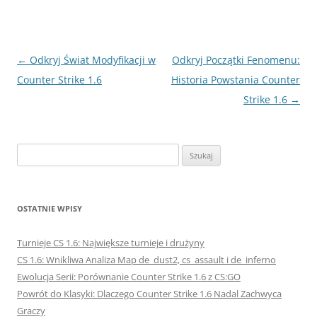
Nawigacja
←
Odkryj Świat Modyfikacji w
Odkryj Początki Fenomenu:
wpisu
Counter Strike 1.6
Historia Powstania Counter
Strike 1.6
→
Szukaj:
OSTATNIE WPISY
Turnieje CS 1.6: Największe turnieje i drużyny
CS 1.6: Wnikliwa Analiza Map de_dust2, cs_assault i de_inferno
Ewolucja Serii: Porównanie Counter Strike 1.6 z CS:GO
Powrót do Klasyki: Dlaczego Counter Strike 1.6 Nadal Zachwyca
Graczy