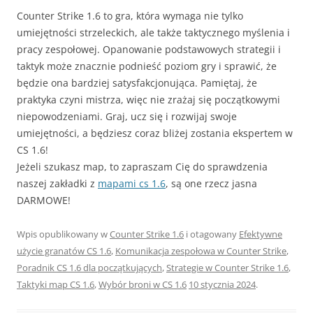
Counter Strike 1.6 to gra, która wymaga nie tylko
umiejętności strzeleckich, ale także taktycznego myślenia i
pracy zespołowej. Opanowanie podstawowych strategii i
taktyk może znacznie podnieść poziom gry i sprawić, że
będzie ona bardziej satysfakcjonująca. Pamiętaj, że
praktyka czyni mistrza, więc nie zrażaj się początkowymi
niepowodzeniami. Graj, ucz się i rozwijaj swoje
umiejętności, a będziesz coraz bliżej zostania ekspertem w
CS 1.6!
Jeżeli szukasz map, to zapraszam Cię do sprawdzenia
naszej zakładki z
mapami cs 1.6
, są one rzecz jasna
DARMOWE!
Wpis opublikowany w
Counter Strike 1.6
i otagowany
Efektywne
użycie granatów CS 1.6
,
Komunikacja zespołowa w Counter Strike
,
Poradnik CS 1.6 dla początkujących
,
Strategie w Counter Strike 1.6
,
Taktyki map CS 1.6
,
Wybór broni w CS 1.6
10 stycznia 2024
.