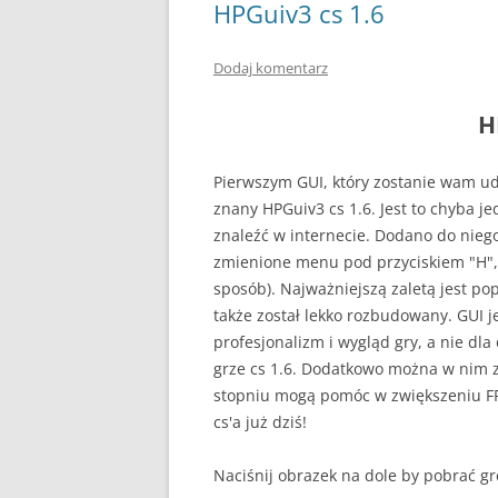
HPGuiv3 cs 1.6
Dodaj komentarz
H
Pierwszym GUI, który zostanie wam udo
znany HPGuiv3 cs 1.6. Jest to chyba j
znaleźć w internecie. Dodano do nieg
zmienione menu pod przyciskiem "H", 
sposób). Najważniejszą zaletą jest po
także został lekko rozbudowany. GUI j
profesjonalizm i wygląd gry, a nie dl
grze cs 1.6. Dodatkowo można w nim z
stopniu mogą pomóc w zwiększeniu F
cs'a już dziś!
Naciśnij obrazek na dole by pobrać gr