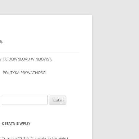
ę.
S 1.6 DOWNLOAD WINDOWS 8
POLITYKA PRYWATNOŚCI
Szukaj:
OSTATNIE WPISY
Turnieje CS 1.6: Największe turnieje i