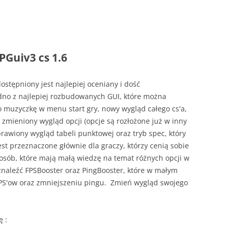
PGuiv3 cs 1.6
stępniony jest najlepiej oceniany i dość
edno z najlepiej rozbudowanych GUI, które można
o muzyczkę w menu start gry, nowy wygląd całego cs'a,
zmieniony wygląd opcji (opcje są rozłożone już w inny
prawiony wygląd tabeli punktowej oraz tryb spec, który
est przeznaczone głównie dla graczy, którzy cenią sobie
a osób, które mają małą wiedzę na temat różnych opcji w
naleźć FPSBooster oraz PingBooster, które w małym
PS'ow oraz zmniejszeniu pingu. Zmień wygląd swojego
ę :