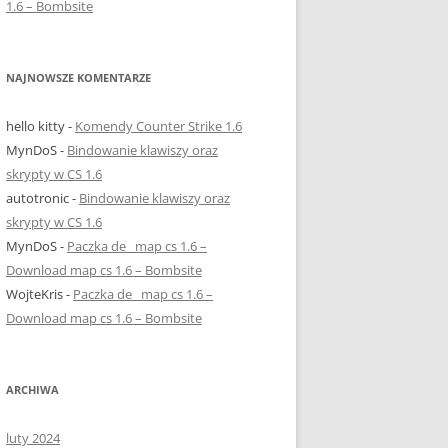
1.6 – Bombsite
NAJNOWSZE KOMENTARZE
hello kitty
-
Komendy Counter Strike 1.6
MynDoS
-
Bindowanie klawiszy oraz
skrypty w CS 1.6
autotronic
-
Bindowanie klawiszy oraz
skrypty w CS 1.6
MynDoS
-
Paczka de_ map cs 1.6 –
Download map cs 1.6 – Bombsite
WojteKris
-
Paczka de_ map cs 1.6 –
Download map cs 1.6 – Bombsite
ARCHIWA
luty 2024