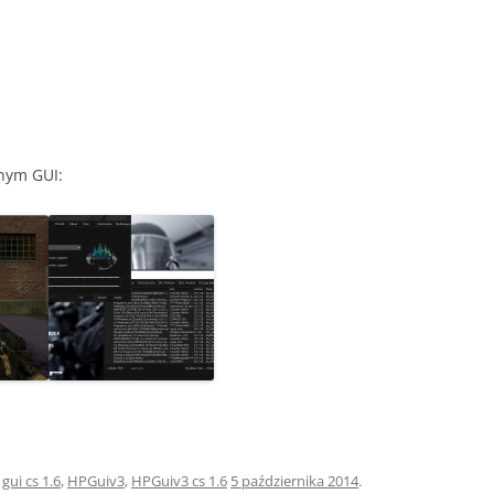
anym GUI:
,
gui cs 1.6
,
HPGuiv3
,
HPGuiv3 cs 1.6
5 października 2014
.