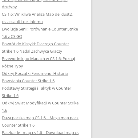
drużyny
CS 1.6: Wnikliwa Analiza Map de_dust2,
cs_assault i de_inferno
Ewolucja Serii: Porównanie Counter Strike
1.6 z CS:GO
Powrót do Klasyki: Dlaczego Counter
Strike 1.6 Nadal Zachwyca Graczy
Przewodnik po Mapach w CS 1.6: Poznaj
Różne Typy
Odkryj Początki Fenomenu: Historia
Powstania Counter Strike 1.6
Podstawy Strategii i Taktyk w Counter
Strike 1.6
Odkryj Świat Modyfikacji w Counter Strike
1.6
Duża paczka map CS 1.6 – Mega map pack
Counter Strike 1.6
Paczka de_ map cs 1.6 – Download map cs