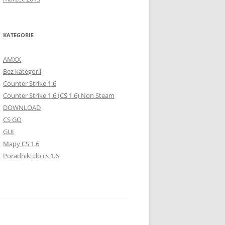
KATEGORIE
AMXX
Bez kategorii
Counter Strike 1.6
Counter Strike 1.6 (CS 1.6) Non Steam
DOWNLOAD
CS GO
GUI
Mapy CS 1.6
Poradniki do cs 1.6