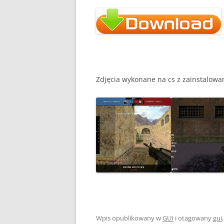
Zdjęcia wykonane na cs z zainstalow
Wpis opublikowany w
GUI
i otagowany
gui