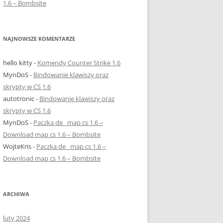
1.6 – Bombsite
NAJNOWSZE KOMENTARZE
hello kitty
-
Komendy Counter Strike 1.6
MynDoS
-
Bindowanie klawiszy oraz
skrypty w CS 1.6
autotronic
-
Bindowanie klawiszy oraz
skrypty w CS 1.6
MynDoS
-
Paczka de_ map cs 1.6 –
Download map cs 1.6 – Bombsite
WojteKris
-
Paczka de_ map cs 1.6 –
Download map cs 1.6 – Bombsite
ARCHIWA
luty 2024