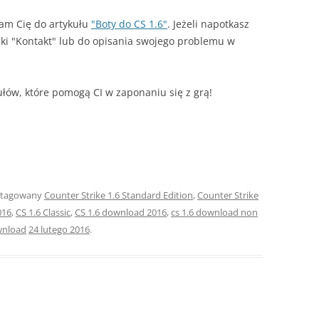
zam Cię do artykułu
"Boty do CS 1.6"
. Jeżeli napotkasz
dki "Kontakt" lub do opisania swojego problemu w
łów, które pomogą CI w zaponaniu się z grą!
otagowany
Counter Strike 1.6 Standard Edition
,
Counter Strike
016
,
CS 1.6 Classic
,
CS 1.6 download 2016
,
cs 1.6 download non
wnload
24 lutego 2016
.