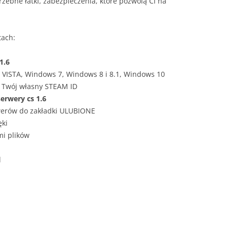
rzebne łatki, zabezpieczenia, które pozwolą Ci na
tach:
1.6
 VISTA, Windows 7, Windows 8 i 8.1, Windows 10
 Twój własny STEAM ID
serwery cs 1.6
werów do zakładki ULUBIONE
ęki
i plików
d