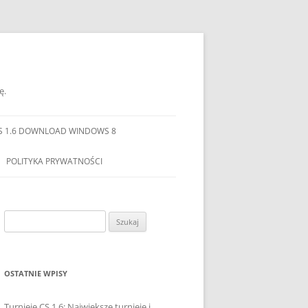
ę.
S 1.6 DOWNLOAD WINDOWS 8
POLITYKA PRYWATNOŚCI
Szukaj:
OSTATNIE WPISY
Turnieje CS 1.6: Największe turnieje i