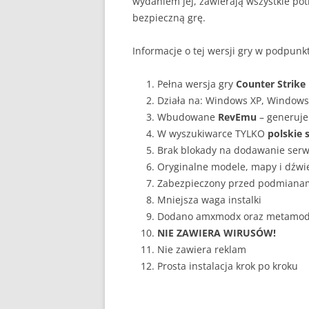
wydaniem jej, zawierają wszystkie pot
bezpieczną grę.
Informacje o tej wersji gry w podpunk
Pełna wersja gry
Counter Strike 
Działa na: Windows XP, Windows
Wbudowane
RevEmu
– generuje
W wyszukiwarce TYLKO
polskie 
Brak blokady na dodawanie ser
Oryginalne modele, mapy i dźwi
Zabezpieczony przed podmianam
Mniejsza waga instalki
Dodano amxmodx oraz metamo
NIE ZAWIERA WIRUSÓW!
Nie zawiera reklam
Prosta instalacja krok po kroku