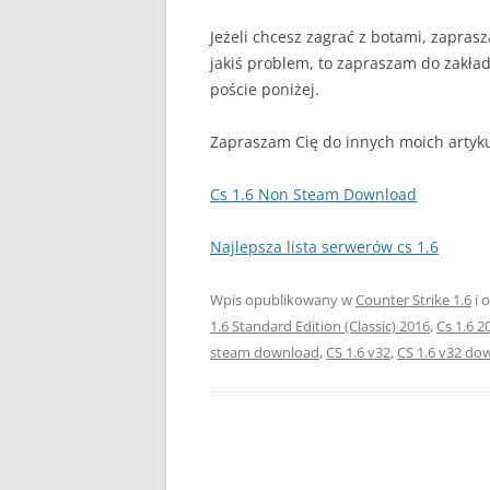
Jeżeli chcesz zagrać z botami, zapras
jakiś problem, to zapraszam do zakła
poście poniżej.
Zapraszam Cię do innych moich artyku
Cs 1.6 Non Steam Download
Najlepsza lista serwerów cs 1.6
Wpis opublikowany w
Counter Strike 1.6
i 
1.6 Standard Edition (Classic) 2016
,
Cs 1.6 2
steam download
,
CS 1.6 v32
,
CS 1.6 v32 do