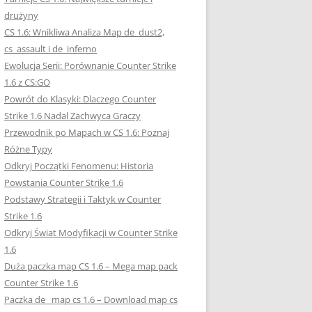
drużyny
CS 1.6: Wnikliwa Analiza Map de_dust2,
cs_assault i de_inferno
Ewolucja Serii: Porównanie Counter Strike
1.6 z CS:GO
Powrót do Klasyki: Dlaczego Counter
Strike 1.6 Nadal Zachwyca Graczy
Przewodnik po Mapach w CS 1.6: Poznaj
Różne Typy
Odkryj Początki Fenomenu: Historia
Powstania Counter Strike 1.6
Podstawy Strategii i Taktyk w Counter
Strike 1.6
Odkryj Świat Modyfikacji w Counter Strike
1.6
Duża paczka map CS 1.6 – Mega map pack
Counter Strike 1.6
Paczka de_ map cs 1.6 – Download map cs