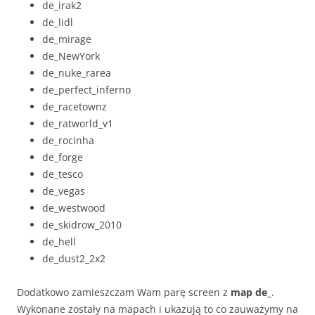
de_irak2
de_lidl
de_mirage
de_NewYork
de_nuke_rarea
de_perfect_inferno
de_racetownz
de_ratworld_v1
de_rocinha
de_forge
de_tesco
de_vegas
de_westwood
de_skidrow_2010
de_hell
de_dust2_2x2
Dodatkowo zamieszczam Wam parę screen z
map de_
.
Wykonane zostały na mapach i ukazują to co zauważymy na