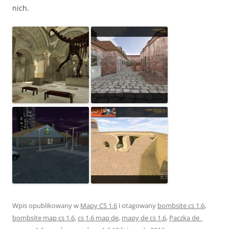
nich.
Wpis opublikowany w
Mapy CS 1.6
i otagowany
bombsite cs 1.6
,
bombsite map cs 1.6
,
cs 1.6 map de
,
mapy de cs 1.6
,
Paczka de_