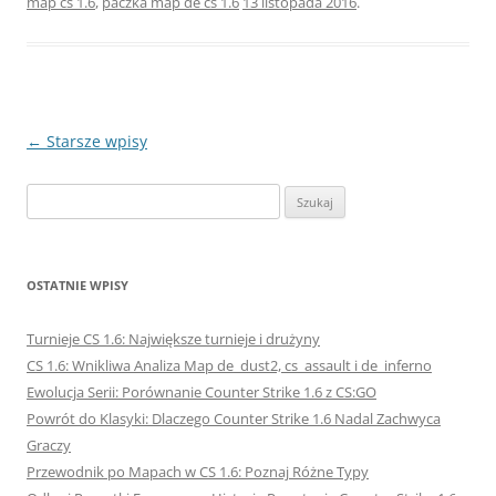
map cs 1.6
,
paczka map de cs 1.6
13 listopada 2016
.
Nawigacja
←
Starsze wpisy
wpisu
Szukaj:
OSTATNIE WPISY
Turnieje CS 1.6: Największe turnieje i drużyny
CS 1.6: Wnikliwa Analiza Map de_dust2, cs_assault i de_inferno
Ewolucja Serii: Porównanie Counter Strike 1.6 z CS:GO
Powrót do Klasyki: Dlaczego Counter Strike 1.6 Nadal Zachwyca
Graczy
Przewodnik po Mapach w CS 1.6: Poznaj Różne Typy