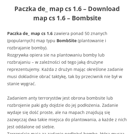
Paczka de_ map cs 1.6 – Download
map cs 1.6 – Bombsite
Paczka de_ map cs 1.6
zawiera ponad 50 znanych
(popularnych) map typu
BombSite
(plantowanie i
rozbrajanie bomby).
Rozgrywka opiera sie na plantowaniu bomby lub
rozbrajaniu – w zależności od tego jaką drużyne
reprezentujemy. Każda z drużyn mając określone zadanie
musi dokladnie obrać taktykę, tak by przeciwnik nie był w
stanie wygrać.
Zadaniem anty terrorystów jest obrona bombsite lub
rozbrojenie paki gdy dojdzie do jej podłożenia. Zadanie
wydaje się dość proste, ale na mapach znajdują się
zazwyczaj dwa takie miejsca do plantowania, a każde z nich
jest oddalone od siebie.
Terroryście mają za zadanie podłożyć bombę, którą muszą