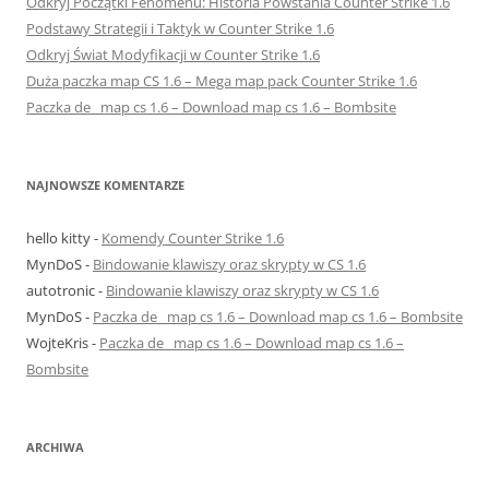
Odkryj Początki Fenomenu: Historia Powstania Counter Strike 1.6
Podstawy Strategii i Taktyk w Counter Strike 1.6
Odkryj Świat Modyfikacji w Counter Strike 1.6
Duża paczka map CS 1.6 – Mega map pack Counter Strike 1.6
Paczka de_ map cs 1.6 – Download map cs 1.6 – Bombsite
NAJNOWSZE KOMENTARZE
hello kitty
-
Komendy Counter Strike 1.6
MynDoS
-
Bindowanie klawiszy oraz skrypty w CS 1.6
autotronic
-
Bindowanie klawiszy oraz skrypty w CS 1.6
MynDoS
-
Paczka de_ map cs 1.6 – Download map cs 1.6 – Bombsite
WojteKris
-
Paczka de_ map cs 1.6 – Download map cs 1.6 –
Bombsite
ARCHIWA