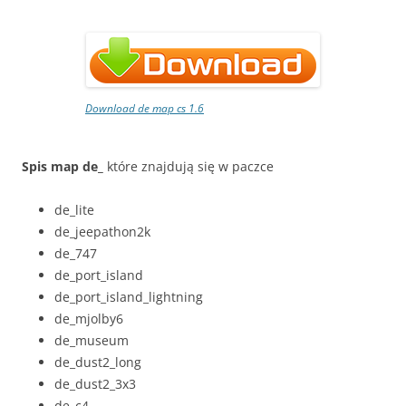
Download de map cs 1.6
Spis map de_
które znajdują się w paczce
de_lite
de_jeepathon2k
de_747
de_port_island
de_port_island_lightning
de_mjolby6
de_museum
de_dust2_long
de_dust2_3x3
de_c4