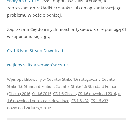
"Boty do CS 1.6"
. Jeżeli napotkasz jakiś problem, to
zapraszam do zakładki "Kontakt" lub do opisania swojego
problemu w poście poniżej.
Zapraszam Cię do innych moich artykułów, które pomogą CI
w zaponaniu się z grą!
Cs 1.6 Non Steam Download
Najlepsza lista serwerów cs 1.6
Wpis opublikowany w
Counter Strike 1.6
i otagowany
Counter
Strike 1.6 Standard Edition
,
Counter Strike 1.6 Standard Edition
(Classic) 2016
,
Cs 1.6 2016
,
CS 1.6 Classic
,
CS 1.6 download 2016
,
cs
1.6 download non steam download
,
CS 1.6 v32
,
CS 1.6 v32
download
24 lutego 2016
.