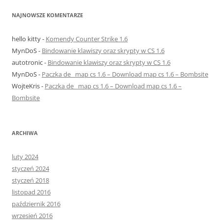
NAJNOWSZE KOMENTARZE
hello kitty
-
Komendy Counter Strike 1.6
MynDoS
-
Bindowanie klawiszy oraz skrypty w CS 1.6
autotronic
-
Bindowanie klawiszy oraz skrypty w CS 1.6
MynDoS
-
Paczka de_ map cs 1.6 – Download map cs 1.6 – Bombsite
WojteKris
-
Paczka de_ map cs 1.6 – Download map cs 1.6 –
Bombsite
ARCHIWA
luty 2024
styczeń 2024
styczeń 2018
listopad 2016
październik 2016
wrzesień 2016