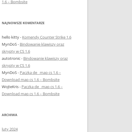
1.6 – Bombsite
NAJNOWSZE KOMENTARZE
hello kitty
-
Komendy Counter Strike 1.6
MynDoS
-
Bindowanie klawiszy oraz
skrypty w CS 1.6
autotronic
-
Bindowanie klawiszy oraz
skrypty w CS 1.6
MynDoS
-
Paczka de_ map cs 1.6 –
Download map cs 1.6 – Bombsite
WojteKris
-
Paczka de_ map cs 1.6 –
Download map cs 1.6 – Bombsite
ARCHIWA
luty 2024