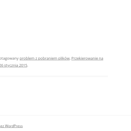
 otagowany
problem z pobraniem plików
,
Przekierowanie na
26 stycznia 2015
.
zez WordPress