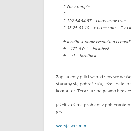
# For example:
#
# 102.54.94.97 rhino.acme.com # 
# 38.25.63.10 x.acme.com # x cli
# localhost name resolution is handle
# 127.0.0.1 localhost
# ::1 localhost
Zapisujemy plik i wchodzimy we właści
staramy się pobrać cs'a, jeżeli dalej 
komputer. Teraz już na pewno będzie
Jeżeli ktoś ma problem z pobieraniem 
gry:
Wersja v43 mini