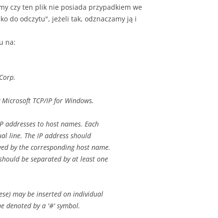
my czy ten plik nie posiada przypadkiem we
ko do odczytu", jeżeli tak, odznaczamy ją i
u na:
Corp.
y Microsoft TCP/IP for Windows.
 IP addresses to host names. Each
al line. The IP address should
owed by the corresponding host name.
should be separated by at least one
ese) may be inserted on individual
e denoted by a '#' symbol.