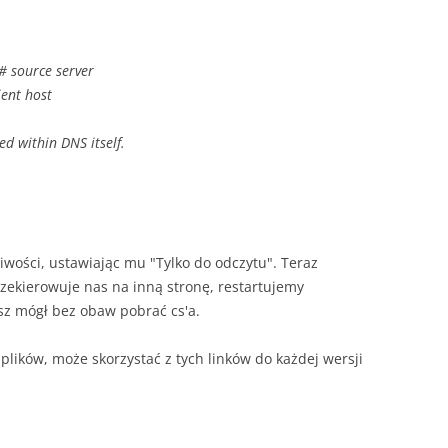
source server
ent host
d within DNS itself.
wości, ustawiając mu "Tylko do odczytu". Teraz
przekierowuje nas na inną stronę, restartujemy
sz mógł bez obaw pobrać cs'a.
plików, może skorzystać z tych linków do każdej wersji