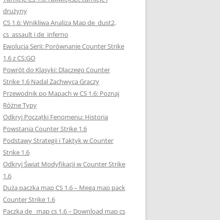
drużyny
CS 1.6: Wnikliwa Analiza Map de_dust2,
cs_assault i de_inferno
Ewolucja Serii: Porównanie Counter Strike
1.6 z CS:GO
Powrót do Klasyki: Dlaczego Counter
Strike 1.6 Nadal Zachwyca Graczy
Przewodnik po Mapach w CS 1.6: Poznaj
Różne Typy
Odkryj Początki Fenomenu: Historia
Powstania Counter Strike 1.6
Podstawy Strategii i Taktyk w Counter
Strike 1.6
Odkryj Świat Modyfikacji w Counter Strike
1.6
Duża paczka map CS 1.6 – Mega map pack
Counter Strike 1.6
Paczka de_ map cs 1.6 – Download map cs