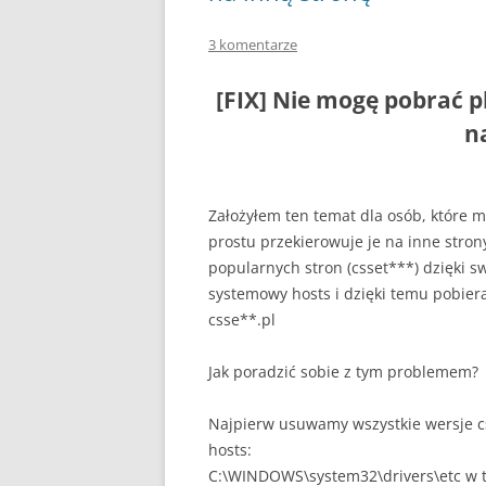
3 komentarze
[FIX] Nie mogę pobrać p
n
Założyłem ten temat dla osób, które 
prostu przekierowuje je na inne strony
popularnych stron (csset***) dzięki 
systemowy hosts i dzięki temu pobiera
csse**.pl
Jak poradzić sobie z tym problemem?
Najpierw usuwamy wszystkie wersje c
hosts:
C:\WINDOWS\system32\drivers\etc w t