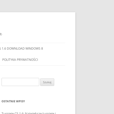
ę.
S 1.6 DOWNLOAD WINDOWS 8
POLITYKA PRYWATNOŚCI
Szukaj:
OSTATNIE WPISY
Turnieje CS 1.6: Największe turnieje i