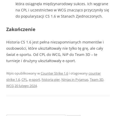
która osiągnęła międzynarodowy sukces. Ich wygrane
na CPL i uczestnictwo w WCG znacząco przyczyniły się
do popularyzacji CS 1.6 w Stanach Zjednoczonych.
Zakończenie
Historia CS 1.6 jest pełna niezapomnianych momentów i
osobowości, które ukształtowały nie tylko tę grę, ale cały
świat e-sportu. Od CPL do WCG, NiP do Team 3D – te
turnieje i drużyny ukształtowały e-sport.
Wpis opublikowany w
Counter Strike 1.6
i otagowany
counter
strike 1.6
,
CPL
,
e-sport
,
historia gier
,
Ninjas in Pyjamas
,
Team 3D
,
WCG
20 lutego 2024
.