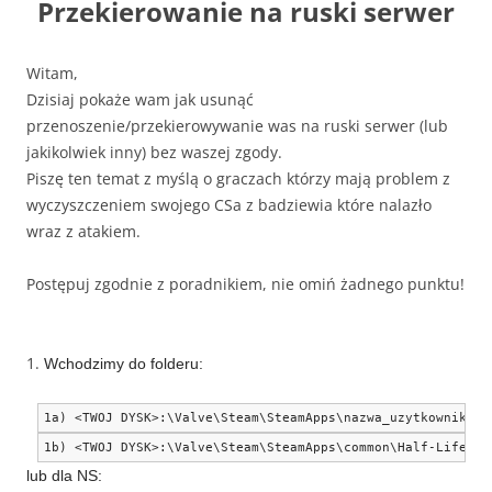
Przekierowanie na ruski serwer
Witam,
Dzisiaj pokaże wam jak usunąć
przenoszenie/przekierowywanie was na ruski serwer (lub
jakikolwiek inny) bez waszej zgody.
Piszę ten temat z myślą o graczach którzy mają problem z
wyczyszczeniem swojego CSa z badziewia które nalazło
wraz z atakiem.
Postępuj zgodnie z poradnikiem, nie omiń żadnego punktu!
1.
Wchodzimy do folderu:
1a)
 <TWOJ DYSK>
:\
Valve
\
Steam
\
SteamApps
\
nazwa_uzytkownika
\
c
1b)
 <TWOJ DYSK>
:\
Valve
\
Steam
\
SteamApps
\
common
\
Half
-
Life
\
cs
lub dla NS: