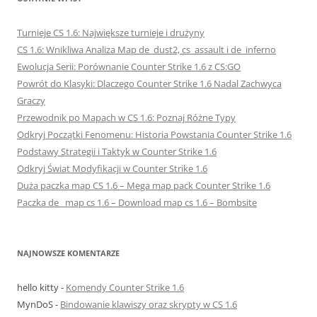
Turnieje CS 1.6: Największe turnieje i drużyny
CS 1.6: Wnikliwa Analiza Map de_dust2, cs_assault i de_inferno
Ewolucja Serii: Porównanie Counter Strike 1.6 z CS:GO
Powrót do Klasyki: Dlaczego Counter Strike 1.6 Nadal Zachwyca
Graczy
Przewodnik po Mapach w CS 1.6: Poznaj Różne Typy
Odkryj Początki Fenomenu: Historia Powstania Counter Strike 1.6
Podstawy Strategii i Taktyk w Counter Strike 1.6
Odkryj Świat Modyfikacji w Counter Strike 1.6
Duża paczka map CS 1.6 – Mega map pack Counter Strike 1.6
Paczka de_ map cs 1.6 – Download map cs 1.6 – Bombsite
NAJNOWSZE KOMENTARZE
hello kitty
-
Komendy Counter Strike 1.6
MynDoS
-
Bindowanie klawiszy oraz skrypty w CS 1.6