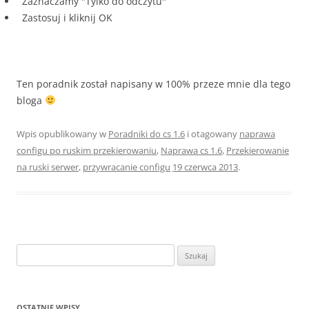
Zaznaczamy "Tylko do odczytu"
Zastosuj i kliknij OK
Ten poradnik został napisany w 100% przeze mnie dla tego
bloga
Wpis opublikowany w
Poradniki do cs 1.6
i otagowany
naprawa
configu po ruskim przekierowaniu
,
Naprawa cs 1.6
,
Przekierowanie
na ruski serwer
,
przywracanie configu
19 czerwca 2013
.
Szukaj:
OSTATNIE WPISY