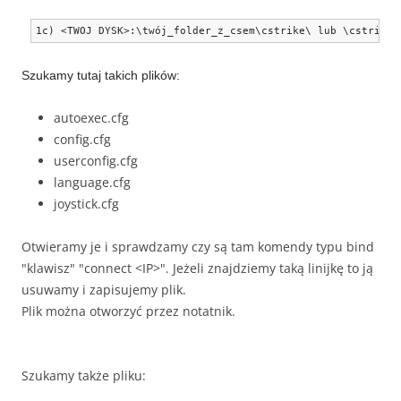
1c)
 <TWOJ DYSK>
:\
tw
ó
j_folder_z_csem
\
cstrike
\
 lub 
\
cstrike_
Szukamy tutaj takich plików:
autoexec.cfg
config.cfg
userconfig.cfg
language.cfg
joystick.cfg
Otwieramy je i sprawdzamy czy są tam komendy typu
bind
"klawisz" "connect <IP>". Jeżeli znajdziemy taką linijkę to ją
usuwamy i zapisujemy plik.
Plik można otworzyć przez notatnik.
Szukamy także pliku: