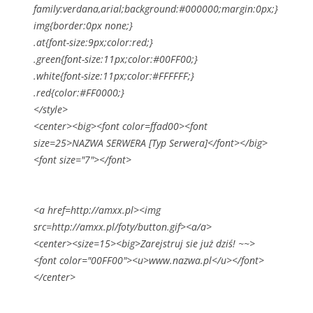
family:verdana,arial;background:#000000;margin:0px;}
img{border:0px none;}
.at{font-size:9px;color:red;}
.green{font-size:11px;color:#00FF00;}
.white{font-size:11px;color:#FFFFFF;}
.red{color:#FF0000;}
</style>
<center><big><font color=ffad00><font
size=25>NAZWA SERWERA [
Typ
Serwera
]</font></big>
<font size="7"></font>
<a href=http://amxx.pl><img
src=http://amxx.pl/foty/button.gif><a/a>
<center><size=15><big>Zarejstruj sie już dziś! ~~>
<font color="00FF00"><u>www.nazwa.pl</u></font>
</center>