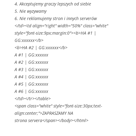
4. Akceptujemy graczy lepszych od siebie
5. Nie wyzywamy
6. Nie reklamujemy stron i innych serverów
</td><td align="right" width="50%" class="white"
style="font-size:9px;margin:0"><b>HA #1 |
GG:xxxxxx</b>
<b>HA #2 | GG:xxxxxx</b>
A #1 | GG:xxxxxx
A #2 | GG:xxxxxx
A #3 | GG:xxxxxx
A #4 | GG:xxxxxx
A #5 | GG:xxxxxx
A #6 | GG:xxxxxx
</td></tr></table>
<span class="white" style="font-size:30px;text-
align:center;">ZAPRASZAMY NA
strona servera</span></body></html>