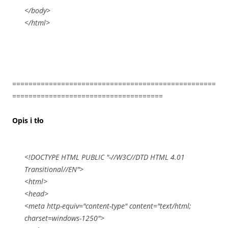
</body>
</html>
==================================================
=====================================
Opis i tło
<!DOCTYPE HTML PUBLIC "-//W3C//DTD HTML 4.01
Transitional//EN">
<html>
<head>
<meta http-equiv="content-type" content="text/html;
charset=windows-1250">