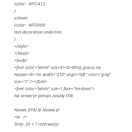
{color: #FFC412;
}
a:hover
{color: #FF0000;
text-decoration:underline;
}
</style>
</head>
<body>
<font color="white" size=4><b>Witaj graczu na
Nazwa</b><hr width="210" align="left" color="gray"
size="1" /></font>
<font color="white" size=1 face="Verdana">
Na serwerze panuja zasady FFA!
Nazwa [FFA] @ Nazwa.pl
<br />
Sloty: 20 + 1 rezerwacja