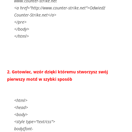
www.counter-strike.net
<a href="http://www.counter-strike.net">Odwiedź
Counter-Strike.net</a>
</pre>
</body>
</html>
2. Gotowiec, wzór dzięki któremu stworzysz swój
pierwszy motd w szybki sposób
<html>
<head>
<body>
<style type="text/css">
body{font-