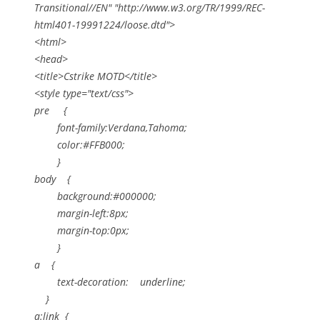
Transitional//EN" "http://www.w3.org/TR/1999/REC-
html401-19991224/loose.dtd">
<html>
<head>
<title>Cstrike MOTD</title>
<style type="text/css">
pre {
font-family:Verdana,Tahoma;
color:#FFB000;
}
body {
background:#000000;
margin-left:8px;
margin-top:0px;
}
a {
text-decoration: underline;
}
a:link {