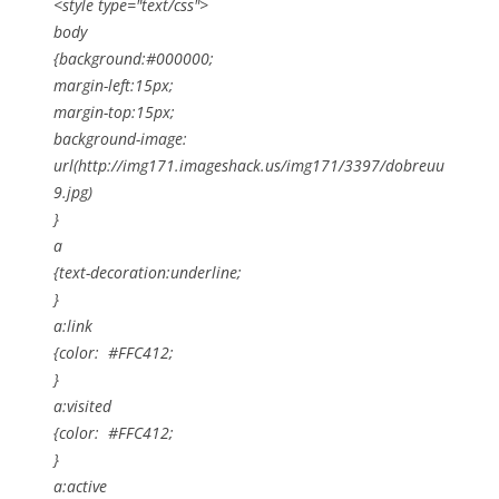
<style type="text/css">
body
{background:#000000;
margin-left:15px;
margin-top:15px;
background-image:
url(http://img171.imageshack.us/img171/3397/dobreuu
9.jpg)
}
a
{text-decoration:underline;
}
a:link
{color: #FFC412;
}
a:visited
{color: #FFC412;
}
a:active