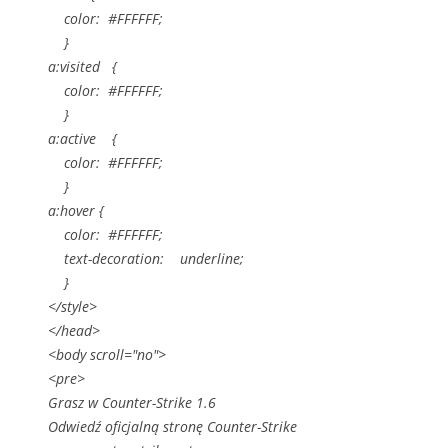
color: #FFFFFF;
}
a:visited {
color: #FFFFFF;
}
a:active {
color: #FFFFFF;
}
a:hover {
color: #FFFFFF;
text-decoration: underline;
}
</style>
</head>
<body scroll="no">
<pre>
Grasz w Counter-Strike 1.6
Odwiedź oficjalną stronę Counter-Strike