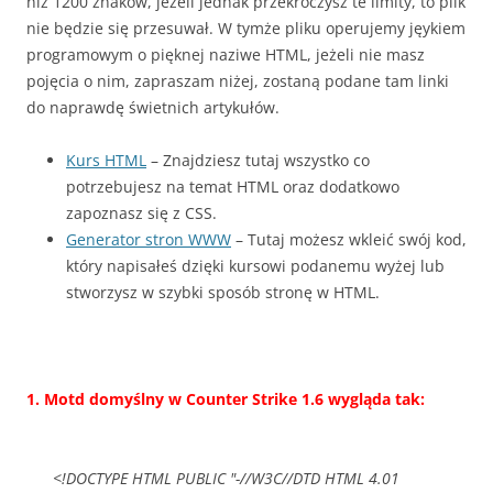
niż 1200 znaków, jeżeli jednak przekroczysz te limity, to plik
nie będzie się przesuwał. W tymże pliku operujemy jęykiem
programowym o pięknej naziwe HTML, jeżeli nie masz
pojęcia o nim, zapraszam niżej, zostaną podane tam linki
do naprawdę świetnich artykułów.
Kurs HTML
– Znajdziesz tutaj wszystko co
potrzebujesz na temat HTML oraz dodatkowo
zapoznasz się z CSS.
Generator stron WWW
– Tutaj możesz wkleić swój kod,
który napisałeś dzięki kursowi podanemu wyżej lub
stworzysz w szybki sposób stronę w HTML.
1. Motd domyślny w Counter Strike 1.6 wygląda tak:
<!DOCTYPE HTML PUBLIC "-//W3C//DTD HTML 4.01