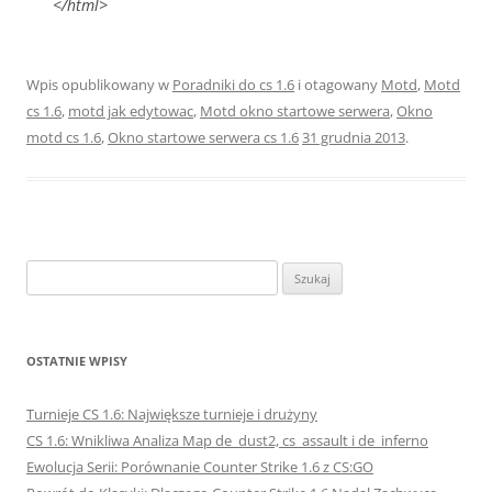
</html>
Wpis opublikowany w
Poradniki do cs 1.6
i otagowany
Motd
,
Motd
cs 1.6
,
motd jak edytowac
,
Motd okno startowe serwera
,
Okno
motd cs 1.6
,
Okno startowe serwera cs 1.6
31 grudnia 2013
.
Szukaj:
OSTATNIE WPISY
Turnieje CS 1.6: Największe turnieje i drużyny
CS 1.6: Wnikliwa Analiza Map de_dust2, cs_assault i de_inferno
Ewolucja Serii: Porównanie Counter Strike 1.6 z CS:GO