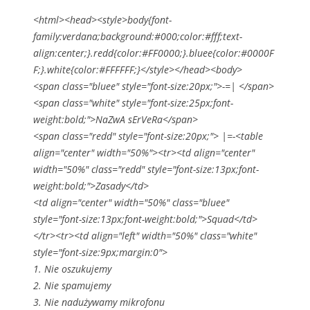
<html><head><style>body{font-
family:verdana;background:#000;color:#fff;text-
align:center;}.redd{color:#FF0000;}.bluee{color:#0000F
F;}.white{color:#FFFFFF;}</style></head><body>
<span class="bluee" style="font-size:20px;">-=| </span>
<span class="white" style="font-size:25px;font-
weight:bold;">NaZwA sErVeRa</span>
<span class="redd" style="font-size:20px;"> |=-<table
align="center" width="50%"><tr><td align="center"
width="50%" class="redd" style="font-size:13px;font-
weight:bold;">Zasady</td>
<td align="center" width="50%" class="bluee"
style="font-size:13px;font-weight:bold;">Squad</td>
</tr><tr><td align="left" width="50%" class="white"
style="font-size:9px;margin:0">
1. Nie oszukujemy
2. Nie spamujemy
3. Nie nadużywamy mikrofonu