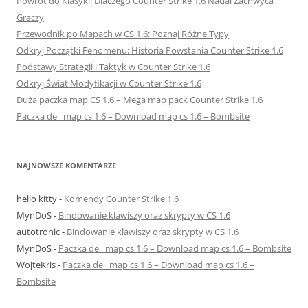
Powrót do Klasyki: Dlaczego Counter Strike 1.6 Nadal Zachwyca
Graczy
Przewodnik po Mapach w CS 1.6: Poznaj Różne Typy
Odkryj Początki Fenomenu: Historia Powstania Counter Strike 1.6
Podstawy Strategii i Taktyk w Counter Strike 1.6
Odkryj Świat Modyfikacji w Counter Strike 1.6
Duża paczka map CS 1.6 – Mega map pack Counter Strike 1.6
Paczka de_ map cs 1.6 – Download map cs 1.6 – Bombsite
NAJNOWSZE KOMENTARZE
hello kitty
-
Komendy Counter Strike 1.6
MynDoS
-
Bindowanie klawiszy oraz skrypty w CS 1.6
autotronic
-
Bindowanie klawiszy oraz skrypty w CS 1.6
MynDoS
-
Paczka de_ map cs 1.6 – Download map cs 1.6 – Bombsite
WojteKris
-
Paczka de_ map cs 1.6 – Download map cs 1.6 –
Bombsite