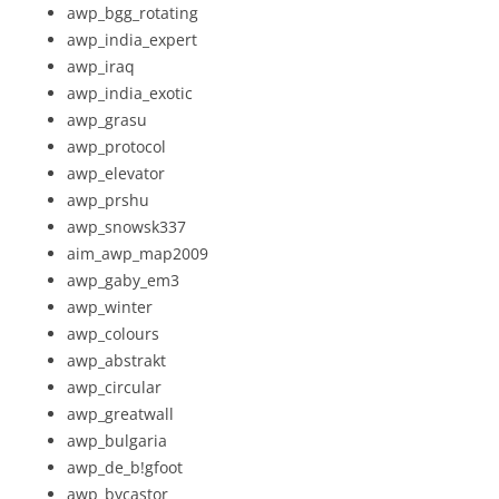
awp_bgg_rotating
awp_india_expert
awp_iraq
awp_india_exotic
awp_grasu
awp_protocol
awp_elevator
awp_prshu
awp_snowsk337
aim_awp_map2009
awp_gaby_em3
awp_winter
awp_colours
awp_abstrakt
awp_circular
awp_greatwall
awp_bulgaria
awp_de_b!gfoot
awp_bycastor