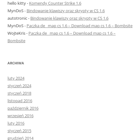
hello kitty
-
Komendy Counter Strike 1.6
MynDoS
-
Bindowanie klawiszy oraz skrypty w CS 1.6
autotronic
-
Bindowanie klawiszy oraz skrypty w CS 1.6
MynDoS
-
Paczka de_ map cs 1.6 – Download map cs 1.6 – Bombsite
WojteKris
-
Paczka de_ map cs 1.6 – Download map cs 1.6 –
Bombsite
ARCHIWA
luty 2024
styczeń 2024
styczeń 2018
listopad 2016
październik 2016
wrzesień 2016
luty 2016
styczeń 2015
grudzień 2014