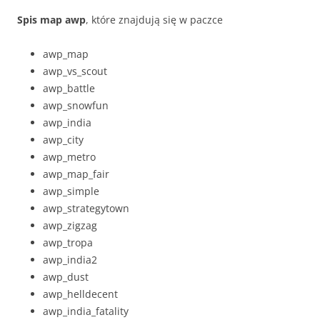
Spis map awp
, które znajdują się w paczce
awp_map
awp_vs_scout
awp_battle
awp_snowfun
awp_india
awp_city
awp_metro
awp_map_fair
awp_simple
awp_strategytown
awp_zigzag
awp_tropa
awp_india2
awp_dust
awp_helldecent
awp_india_fatality