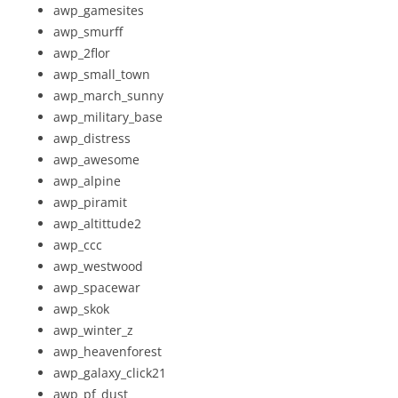
awp_gamesites
awp_smurff
awp_2flor
awp_small_town
awp_march_sunny
awp_military_base
awp_distress
awp_awesome
awp_alpine
awp_piramit
awp_altittude2
awp_ccc
awp_westwood
awp_spacewar
awp_skok
awp_winter_z
awp_heavenforest
awp_galaxy_click21
awp_pf_dust