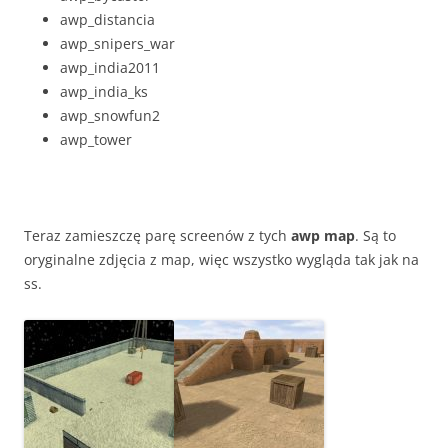
awp_distancia
awp_snipers_war
awp_india2011
awp_india_ks
awp_snowfun2
awp_tower
Teraz zamieszczę parę screenów z tych
awp map
. Są to
oryginalne zdjęcia z map, więc wszystko wygląda tak jak na
ss.