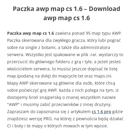
Paczka awp map cs 1.6 – Download
awp map cs 1.6
Paczka awp map cs 1.6
zawiera ponad 95 map typu AWP.
Paczka skierowana dla zwykłego gracza, który lubi pograć
sobie na single z botami, a także dla administratora
serwera. Wszystko jest spakowane w plik .rar, wystarczy to
przerzucić do głównego folderu z grą i tyle, a jeżeli jesteś
właścicielem serwera, to musisz jeszcze dopisać te listę
map (podaną na dolę) do mapcycle.txt oraz maps.ini.
Mapy AWP skierowane są głównie dla osób, które chcą
sobie poćwiczyć grę AWP, każda z nich polega na tym, iż
dostajemy broń snajperską o znanej wszystkim nazwie
"AWP" i musimy zabić przeciwników z innej drużyny.
Zapraszam do zapoznania się z artykulem
cs 1.6 pro
gdzie
znajdziesz wersję PRO, na której z pewnościa będą działać
Ci i boty i te mapy o których mowach w tym wpisie.