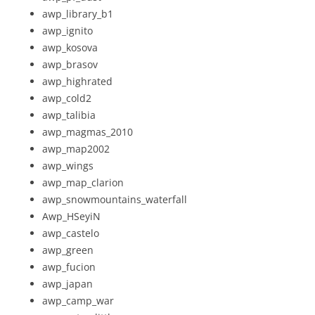
awp_library_b1
awp_ignito
awp_kosova
awp_brasov
awp_highrated
awp_cold2
awp_talibia
awp_magmas_2010
awp_map2002
awp_wings
awp_map_clarion
awp_snowmountains_waterfall
Awp_HSeyiN
awp_castelo
awp_green
awp_fucion
awp_japan
awp_camp_war