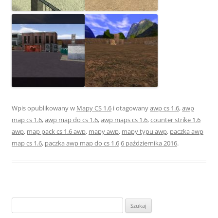
Wpis opublikowany w
Mapy CS 1.6
i otagowany
awp cs 1.6
,
awp
map cs 1.6
,
awp map do cs 1.6
,
awp maps cs 1.6
,
counter strike 1.6
awp
,
map pack cs 1.6 awp
,
mapy awp
,
mapy typu awp
,
paczka awp
map cs 1.6
,
paczka awp map do cs 1.6
6 października 2016
.
Szukaj: