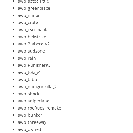
awp_aztec_little
awp_greenplace
awp_minor
awp_crate
awp_csromania
awp_hekstrike
awp_2tabere_v2
awp_sudzone
awp_rain
awp_PunisherK3
awp_toki_v1
awp_tabu
awp_minigunzilla_2
awp_shock
awp_sniperland
awp_rooft0ps_remake
awp_bunker
awp_threeway
awp_owned