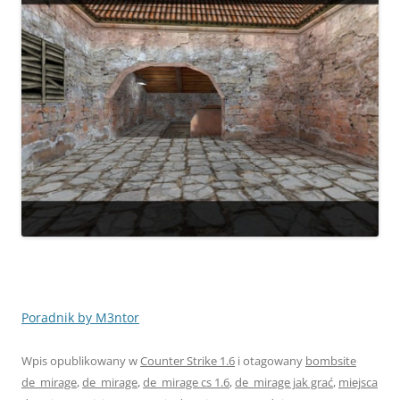
Poradnik by M3ntor
Wpis opublikowany w
Counter Strike 1.6
i otagowany
bombsite
de_mirage
,
de_mirage
,
de_mirage cs 1.6
,
de_mirage jak grać
,
miejsca