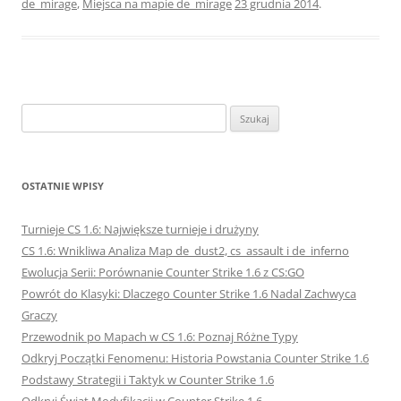
de_mirage
,
Miejsca na mapie de_mirage
23 grudnia 2014
.
Szukaj:
OSTATNIE WPISY
Turnieje CS 1.6: Największe turnieje i drużyny
CS 1.6: Wnikliwa Analiza Map de_dust2, cs_assault i de_inferno
Ewolucja Serii: Porównanie Counter Strike 1.6 z CS:GO
Powrót do Klasyki: Dlaczego Counter Strike 1.6 Nadal Zachwyca
Graczy
Przewodnik po Mapach w CS 1.6: Poznaj Różne Typy
Odkryj Początki Fenomenu: Historia Powstania Counter Strike 1.6
Podstawy Strategii i Taktyk w Counter Strike 1.6
Odkryj Świat Modyfikacji w Counter Strike 1.6