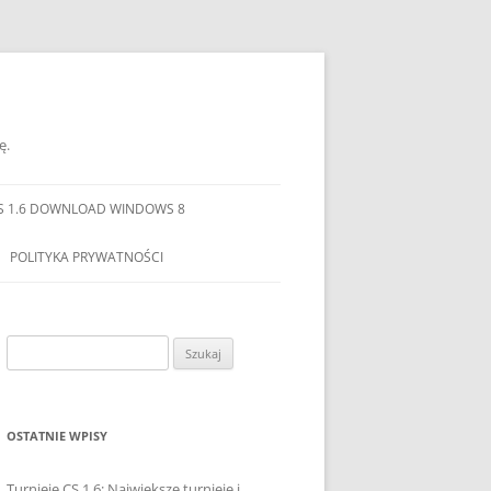
ę.
S 1.6 DOWNLOAD WINDOWS 8
POLITYKA PRYWATNOŚCI
Szukaj:
OSTATNIE WPISY
Turnieje CS 1.6: Największe turnieje i