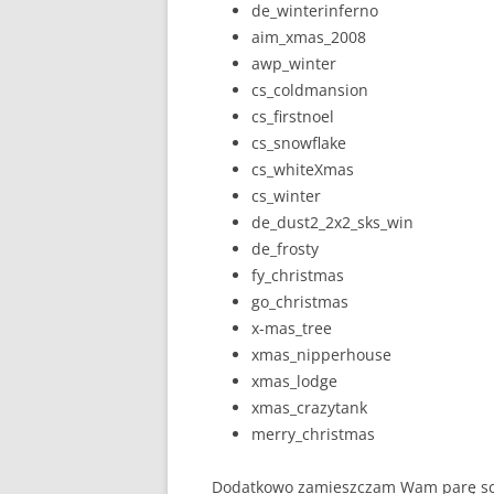
de_winterinferno
aim_xmas_2008
awp_winter
cs_coldmansion
cs_firstnoel
cs_snowflake
cs_whiteXmas
cs_winter
de_dust2_2x2_sks_win
de_frosty
fy_christmas
go_christmas
x-mas_tree
xmas_nipperhouse
xmas_lodge
xmas_crazytank
merry_christmas
Dodatkowo zamieszczam Wam parę sc