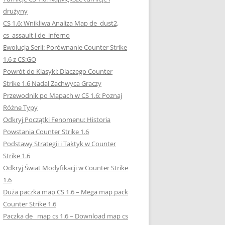
drużyny
CS 1.6: Wnikliwa Analiza Map de_dust2,
cs_assault i de_inferno
Ewolucja Serii: Porównanie Counter Strike
1.6 z CS:GO
Powrót do Klasyki: Dlaczego Counter
Strike 1.6 Nadal Zachwyca Graczy
Przewodnik po Mapach w CS 1.6: Poznaj
Różne Typy
Odkryj Początki Fenomenu: Historia
Powstania Counter Strike 1.6
Podstawy Strategii i Taktyk w Counter
Strike 1.6
Odkryj Świat Modyfikacji w Counter Strike
1.6
Duża paczka map CS 1.6 – Mega map pack
Counter Strike 1.6
Paczka de_ map cs 1.6 – Download map cs