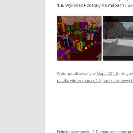
1.6
. Wykonane zostały na mapach i uk
Wpis opublikowany w
Mapy CS 1.6
i otago
paczka winter map cs 1.6
,
paczka zimowych
Polityka prywatności
Dumnie wspierane pr