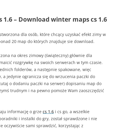
 1.6 – Download winter maps cs 1.6
stworzona dla osób, które chcący uzyskać efekt zimy w
j ponad 20 map do których znajduje sie download.
czona na okres zimowy (świąteczny) głównie dla
zmaicić rozgrywkę na swoich serwerach w tym czasie.
ednich folderów, a następnie spakowane, więc
 a jedynie ogranicza się do wrzucenia paczki do
 tutaj o dodaniu paczki na serwer) dopisaniu map do
to czymś trudnym i na pewno pomoże Wam zaoszczędzić
zaju informację o grze
cs 1.6
i cs go, a wszelkie
oradniki i instalki do gry, został sprawdzone i nie
e oczywiście sami sprawdzić, korzystając z