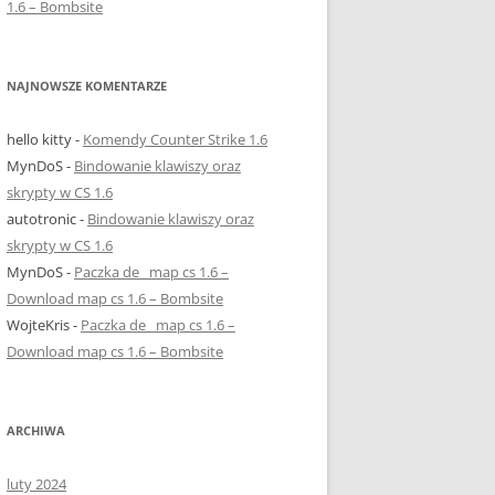
1.6 – Bombsite
NAJNOWSZE KOMENTARZE
hello kitty
-
Komendy Counter Strike 1.6
MynDoS
-
Bindowanie klawiszy oraz
skrypty w CS 1.6
autotronic
-
Bindowanie klawiszy oraz
skrypty w CS 1.6
MynDoS
-
Paczka de_ map cs 1.6 –
Download map cs 1.6 – Bombsite
WojteKris
-
Paczka de_ map cs 1.6 –
Download map cs 1.6 – Bombsite
ARCHIWA
luty 2024