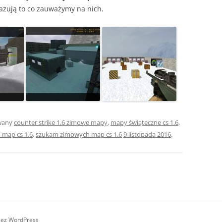
azują to co zauważymy na nich.
wany
counter strike 1.6 zimowe mapy
,
mapy świąteczne cs 1.6
,
 map cs 1.6
,
szukam zimowych map cs 1.6
9 listopada 2016
.
zez WordPress