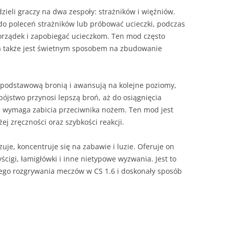
dzieli graczy na dwa zespoły: strażników i więźniów.
do poleceń strażników lub próbować ucieczki, podczas
orządek i zapobiegać ucieczkom. Ten mod często
 a także jest świetnym sposobem na zbudowanie
podstawową bronią i awansują na kolejne poziomy,
ójstwo przynosi lepszą broń, aż do osiągnięcia
e wymaga zabicia przeciwnika nożem. Ten mod jest
j zręczności oraz szybkości reakcji.
je, koncentruje się na zabawie i luzie. Oferuje on
ścigi, łamigłówki i inne nietypowe wyzwania. Jest to
nego rozgrywania meczów w CS 1.6 i doskonały sposób