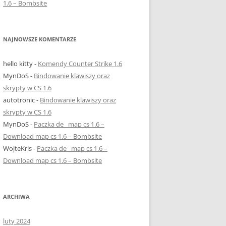
1.6 – Bombsite
NAJNOWSZE KOMENTARZE
hello kitty
-
Komendy Counter Strike 1.6
MynDoS
-
Bindowanie klawiszy oraz
skrypty w CS 1.6
autotronic
-
Bindowanie klawiszy oraz
skrypty w CS 1.6
MynDoS
-
Paczka de_ map cs 1.6 –
Download map cs 1.6 – Bombsite
WojteKris
-
Paczka de_ map cs 1.6 –
Download map cs 1.6 – Bombsite
ARCHIWA
luty 2024