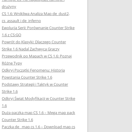
drużyny
CS 1.6: Wnikliwa Analiza Map de_dust2,
cs_assault i de_inferno
Ewolucja Serii: Porównanie Counter Strike
1.6 z CS:GO
Powrót do Klasyki: Dlaczego Counter
Strike 1.6 Nadal Zachwyca Graczy
Przewodnik po Mapach w CS 1.6: Poznaj
Różne Typy
Odkryj Początki Fenomenu: Historia
Powstania Counter Strike 1.6
Podstawy Strategii i Taktyk w Counter
Strike 1.6
Odkryj Świat Modyfikacji w Counter Strike
1.6
Duża paczka map CS 1.6 – Mega map pack
Counter Strike 1.6
Paczka de_ map cs 1.6 – Download map cs