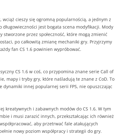
, wciąż cieszy się ogromną popularnością, a jednym z
o długowieczności jest bogata scena modyfikacji. Mody
gry stworzone przez społeczność, które mogą zmienić
ostaci, po całkowitą zmianę mechaniki gry. Przyjrzymy
każdy fan CS 1.6 powinien wypróbować.
asyczny CS 1.6 w coś, co przypomina znane serie Call of
ie, mapy i tryby gry, które naśladują te znane z CoD. To
 dynamiki innej popularnej serii FPS, nie opuszczając
iej kreatywnych i zabawnych modów do CS 1.6. W tym
ombie i musi zarazić innych, przekształcając ich również
współpracować, aby przetrwać fale atakujących
łnie nowy poziom współpracy i strategii do gry.