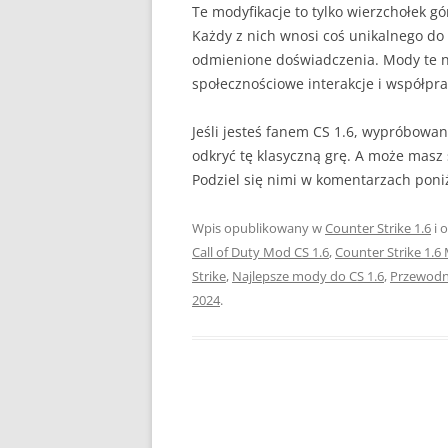
Te modyfikacje to tylko wierzchołek gó
Każdy z nich wnosi coś unikalnego do 
odmienione doświadczenia. Mody te ni
społecznościowe interakcje i współpracę
Jeśli jesteś fanem CS 1.6, wypróbowan
odkryć tę klasyczną grę. A może masz
Podziel się nimi w komentarzach poniż
Wpis opublikowany w
Counter Strike 1.6
i 
Call of Duty Mod CS 1.6
,
Counter Strike 1.6
Strike
,
Najlepsze mody do CS 1.6
,
Przewodn
2024
.