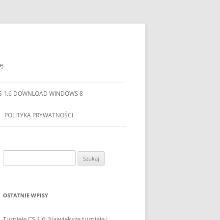
ę.
S 1.6 DOWNLOAD WINDOWS 8
POLITYKA PRYWATNOŚCI
Szukaj:
OSTATNIE WPISY
Turnieje CS 1.6: Największe turnieje i