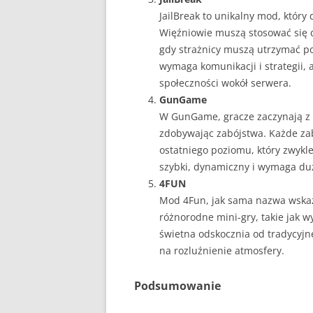
JailBreak to unikalny mod, który 
Więźniowie muszą stosować się 
gdy strażnicy muszą utrzymać p
wymaga komunikacji i strategii,
społeczności wokół serwera.
GunGame
W GunGame, gracze zaczynają z 
zdobywając zabójstwa. Każde zab
ostatniego poziomu, który zwykl
szybki, dynamiczny i wymaga duże
4FUN
Mod 4Fun, jak sama nazwa wskazu
różnorodne mini-gry, takie jak wy
świetna odskocznia od tradycyj
na rozluźnienie atmosfery.
Podsumowanie