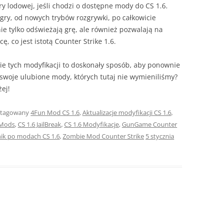
ry lodowej, jeśli chodzi o dostępne mody do CS 1.6.
gry, od nowych trybów rozgrywki, po całkowicie
e tylko odświeżają grę, ale również pozwalają na
, co jest istotą Counter Strike 1.6.
ie tych modyfikacji to doskonały sposób, aby ponownie
 swoje ulubione mody, których tutaj nie wymieniliśmy?
ej!
otagowany
4Fun Mod CS 1.6
,
Aktualizacje modyfikacji CS 1.6
,
 Mods
,
CS 1.6 JailBreak
,
CS 1.6 Modyfikacje
,
GunGame Counter
ik po modach CS 1.6
,
Zombie Mod Counter Strike
5 stycznia