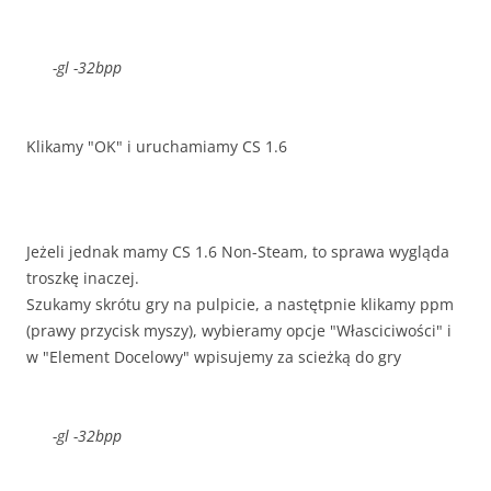
-gl -32bpp
Klikamy "OK" i uruchamiamy CS 1.6
Jeżeli jednak mamy CS 1.6 Non-Steam, to sprawa wygląda
troszkę inaczej.
Szukamy skrótu gry na pulpicie, a nastętpnie klikamy ppm
(prawy przycisk myszy), wybieramy opcje "Własciciwości" i
w "Element Docelowy" wpisujemy za scieżką do gry
-gl -32bpp