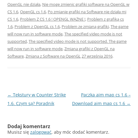
OpenGL nie działa
,
Nie moge zmienic grafiki software na OpenGL w
CS 1.6
,
OpenGL cs 1.6
,
Po zmianie grafiki na Software nie działa mi
CS 1.6
,
Problem Z CS 1.6 ! OPENGL WAŻNE !
,
Problem z grafiką cs
1.6
,
Problem z OpenGL cs 1.6
,
Problem ze zmianą grafiki
,
The game
will now run in software mode
,
The specified video mode is not
supported
,
The specified video mode is not supported. The game
will now run in software mode
,
Zmiana grafiki z OpenGL na
Software
,
Zmiana z Software na OpenGL
27 września 2016
.
Nawigacja
←
Tekstury w Counter Strike
Paczka aim map cs 1.6 –
wpisu
1.6. Czym są? Poradnik
Download aim map cs 1.6
→
Dodaj komentarz
Musisz się
zalogować
, aby móc dodać komentarz.