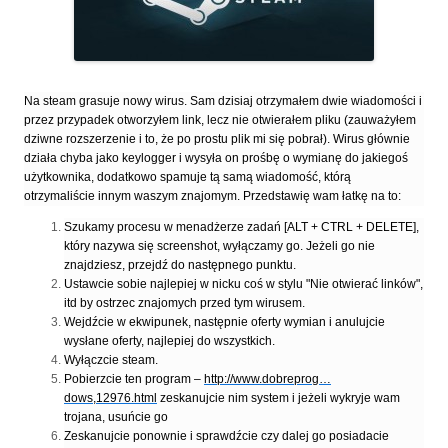
Na steam grasuje nowy wirus. Sam dzisiaj otrzymałem dwie wiadomości i
przez przypadek otworzyłem link, lecz nie otwierałem pliku (zauważyłem
dziwne rozszerzenie i to, że po prostu plik mi się pobrał). Wirus głównie
działa chyba jako keylogger i wysyła on prośbę o wymianę do jakiegoś
użytkownika, dodatkowo spamuje tą samą wiadomość, którą
otrzymaliście innym waszym znajomym. Przedstawię wam łatkę na to:
Szukamy procesu w menadżerze zadań [ALT + CTRL + DELETE],
który nazywa się screenshot, wyłączamy go. Jeżeli go nie
znajdziesz, przejdź do następnego punktu.
Ustawcie sobie najlepiej w nicku coś w stylu "Nie otwierać linków",
itd by ostrzec znajomych przed tym wirusem.
Wejdźcie w ekwipunek, następnie oferty wymian i anulujcie
wysłane oferty, najlepiej do wszystkich.
Wyłączcie steam.
Pobierzcie ten program –
http://www.dobreprog…
dows,12976.html
zeskanujcie nim system i jeżeli wykryje wam
trojana, usuńcie go
Zeskanujcie ponownie i sprawdźcie czy dalej go posiadacie