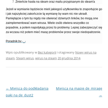
Zmieńcie hasła na steam oraz mailu przypisanym do steam'a
Jeżeli w wymianie będziecie mieli jakiegoś użytkownika to zraportujcie go
i jak najszybciej zakończcie tą wymianę by wam nic nie ukradł.
Pamiętajcie o tym by nigdy nie otwierać dziwnych linków, bo mogą one
zaimplementować wam wirusa. Wiele osób otwiera wszystko co
popadnie, a potem napotykają przez to problemy. Lepiej zabezpieczyć się
za wczasu niż potem mieć masę problemów przez swoje niedopatrzenie.
Poradnik by -_-
Wpis opublikowany w
Bez kategorii
i otagowany
Nowy wirus na
steam
,
Steam wirus
,
wirus na steam
20 grudnia 2014
.
Nawigacja
←
Miejsca do podkładania
Miejsca na mapie de_mirage
wpisu
paki na de_dust2
→