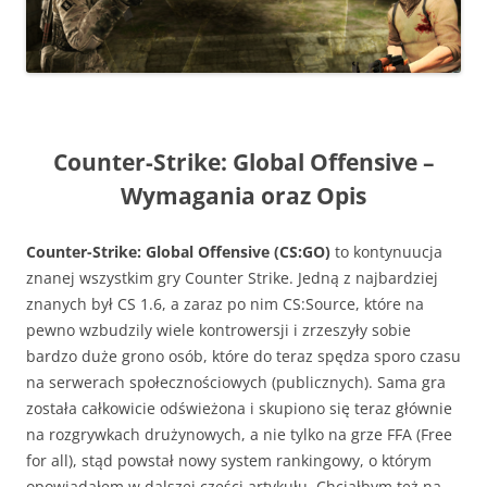
Counter-Strike: Global Offensive –
Wymagania oraz Opis
Counter-Strike: Global Offensive (CS:GO)
to kontynuucja
znanej wszystkim gry Counter Strike. Jedną z najbardziej
znanych był CS 1.6, a zaraz po nim CS:Source, które na
pewno wzbudzily wiele kontrowersji i zrzeszyły sobie
bardzo duże grono osób, które do teraz spędza sporo czasu
na serwerach społecznościowych (publicznych). Sama gra
została całkowicie odświeżona i skupiono się teraz głównie
na rozgrywkach drużynowych, a nie tylko na grze FFA (Free
for all), stąd powstał nowy system rankingowy, o którym
opowiadałem w dalszej części artykułu. Chciałbym też na