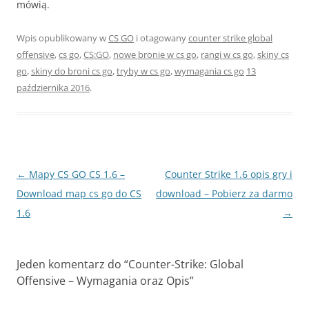
mówią.
Wpis opublikowany w
CS GO
i otagowany
counter strike global
offensive
,
cs go
,
CS:GO
,
nowe bronie w cs go
,
rangi w cs go
,
skiny cs
go
,
skiny do broni cs go
,
tryby w cs go
,
wymagania cs go
13
października 2016
.
Nawigacja
←
Mapy CS GO CS 1.6 –
Counter Strike 1.6 opis gry i
wpisu
Download map cs go do CS
download – Pobierz za darmo
1.6
→
Jeden komentarz do “
Counter-Strike: Global
Offensive – Wymagania oraz Opis
”