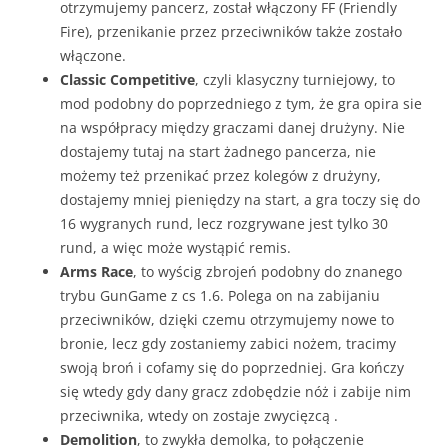
otrzymujemy pancerz, został włączony FF (Friendly
Fire), przenikanie przez przeciwników także zostało
włączone.
Classic Competitive
, czyli klasyczny turniejowy, to
mod podobny do poprzedniego z tym, że gra opira sie
na współpracy między graczami danej drużyny. Nie
dostajemy tutaj na start żadnego pancerza, nie
możemy też przenikać przez kolegów z drużyny,
dostajemy mniej pieniędzy na start, a gra toczy się do
16 wygranych rund, lecz rozgrywane jest tylko 30
rund, a więc może wystąpić remis.
Arms Race
, to wyścig zbrojeń podobny do znanego
trybu GunGame z cs 1.6. Polega on na zabijaniu
przeciwników, dzięki czemu otrzymujemy nowe to
bronie, lecz gdy zostaniemy zabici nożem, tracimy
swoją broń i cofamy się do poprzedniej. Gra kończy
się wtedy gdy dany gracz zdobędzie nóż i zabije nim
przeciwnika, wtedy on zostaje zwycięzcą .
Demolition
, to zwykła demolka, to połączenie