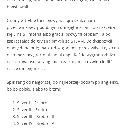
boost'owali.
Gramy w trybie turniejowym, a gra szuka nam
przeciwników z podobnymi umiejętnościami do nas. Gra
się 5 na 5 i można albo grać z losowymi osobami, albo
zapraszając do gry znajomych ze STEAM. Do dyspozycji
mamy daną pulę map, udostępnioną przez Valve i tylko na
nich możemy grać matchmatkingi. Każda wygrana zbliża
nas do awansu, a rangi mają za zadanie odzwierciedlić
nasze umiejętności.
Spis rang od najgorszej do najlepszej (podam po angielsku,
bo po polsku słabo to brzmi)
Silver I – Srebro I
Silver II – Srebro II
Silver III – Srebro III
Silver IV – Srebro IV