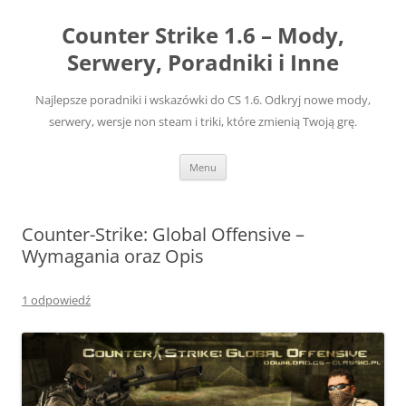
Przejdź
do
Counter Strike 1.6 – Mody,
treści
Serwery, Poradniki i Inne
Najlepsze poradniki i wskazówki do CS 1.6. Odkryj nowe mody,
serwery, wersje non steam i triki, które zmienią Twoją grę.
Menu
Counter-Strike: Global Offensive –
Wymagania oraz Opis
1 odpowiedź