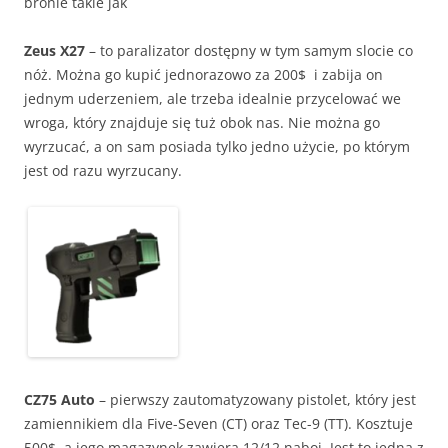
bronie takie jak
Zeus X27
– to paralizator dostępny w tym samym slocie co
nóż. Można go kupić jednorazowo za 200$ i zabija on
jednym uderzeniem, ale trzeba idealnie przycelować we
wroga, który znajduje się tuż obok nas. Nie można go
wyrzucać, a on sam posiada tylko jedno użycie, po którym
jest od razu wyrzucany.
CZ75 Auto
– pierwszy zautomatyzowany pistolet, który jest
zamiennikiem dla Five-Seven (CT) oraz Tec-9 (TT). Kosztuje
500$, a jego magazynek zawiera 12/12 naboi. Jest to jedna z