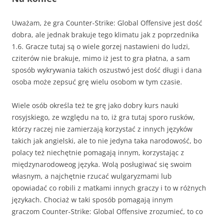
Uważam, że gra Counter-Strike: Global Offensive jest dość
dobra, ale jednak brakuje tego klimatu jak z poprzednika
1.6. Gracze tutaj są o wiele gorzej nastawieni do ludzi,
cziterów nie brakuje, mimo iż jest to gra płatna, a sam
sposób wykrywania takich oszustwó jest dość długi i dana
osoba może zepsuć grę wielu osobom w tym czasie.
Wiele osób określa też te grę jako dobry kurs nauki
rosyjskiego, ze względu na to, iż gra tutaj sporo rusków,
którzy raczej nie zamierzają korzystać z innych języków
takich jak angielski, ale to nie jedyna taka narodowość, bo
polacy też niechętnie pomagają innym, korzystając z
międzynarodoweog języka. Wolą posługiwać się swoim
własnym, a najchętnie rzucać wulgaryzmami lub
opowiadać co robili z matkami innych graczy i to w różnych
językach. Chociaż w taki sposób pomagają innym
graczom Counter-Strike: Global Offensive zrozumieć, to co