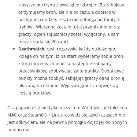
klasycznego trybu z wyścigiem zbrojeń. Za zabójstw
otrzymujemy broń, ale nie od razu, a dopiero w
następnej rundzie, reszta nie odbiega od tamtych
trybów.. Włączone zostało tutaj przenikanie przez
graczy, ogień sojuszniczy został wyłączony, a sam
mecz składa się 20 rund.
Deathmatch
, czyli rozgrywka każdy na każdego.
Polega on na tym, iż na start wybieramy sobie broń,
kitórą możemy zmienić, a następnie zabijamy
przeciwników, zdobywając za to punkty. Dodatkowe
punkty można zdobyć, zabijając graczy daną bronią
ukazaną na ekranie. Wygrywa gracz z największą
ilością punktów.
Gra pojawiła się nie tylko na system Windows, ale także na
MAC oraz SteamOS + Linux, co w dzisiejszych czasach nie
jest odkryciem, ale na pewno pomogło dojść jej do nowych
odbiorców.